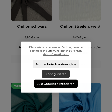
Chiffon schwarz
Chiffon Streifen, weiß
8,90 € / m
6,00 € / m
4,45 € / 0.5 m
3,00 € / 0.5 m
Diese Website verwendet Cookies, um eine
9,90 € / m
bestmögliche Erfahrung bieten zu können.
(39.39% gespart)
Mehr Informationen ...
Details
Nur technisch notwendige
Details
Konfigurieren
Alle Cookies akzeptieren
mehr als 500m auf Lager