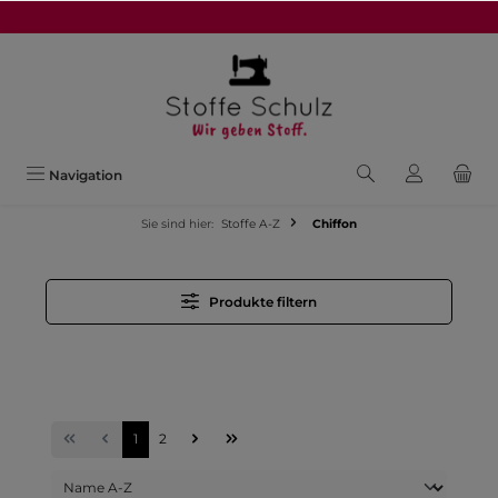
alt springen
Navigation
Sie sind hier:
Stoffe A-Z
Chiffon
Produkte filtern
1
2