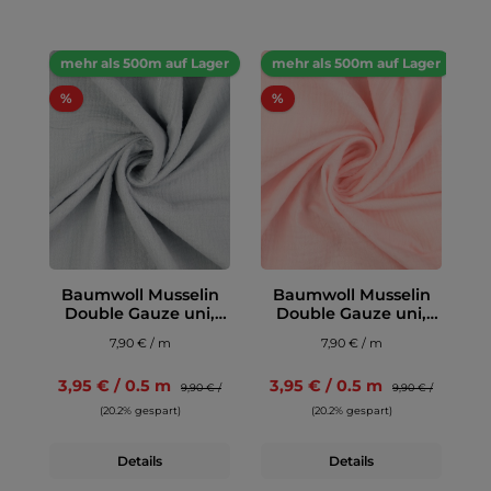
mehr als 500m auf Lager
mehr als 500m auf Lager
%
%
Baumwoll Musselin
Baumwoll Musselin
Double Gauze uni,
Double Gauze uni,
hellgrau
hellrosa
7,90 € / m
7,90 € / m
3,95 € / 0.5 m
3,95 € / 0.5 m
9,90 € /
9,90 € /
(20.2% gespart)
(20.2% gespart)
Details
Details