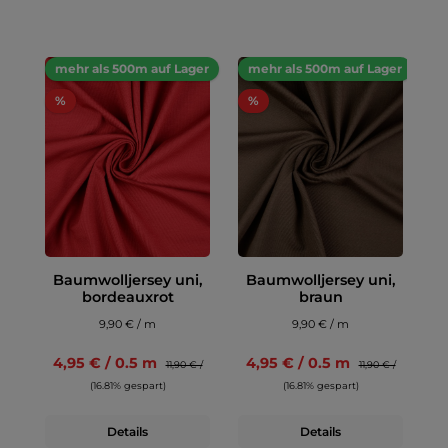
mehr als 500m auf Lager
mehr als 500m auf Lager
%
%
Baumwolljersey uni,
Baumwolljersey uni,
bordeauxrot
braun
9,90 € / m
9,90 € / m
4,95 € / 0.5 m
4,95 € / 0.5 m
11,90 € /
11,90 € /
(16.81% gespart)
(16.81% gespart)
Details
Details