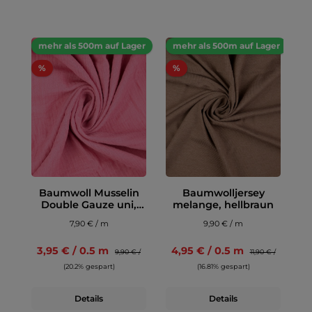
mehr als 500m auf Lager
mehr als 500m auf Lager
%
%
Baumwoll Musselin
Baumwolljersey
Double Gauze uni,
melange, hellbraun
rose
7,90 € / m
9,90 € / m
3,95 € / 0.5 m
4,95 € / 0.5 m
9,90 € /
11,90 € /
(20.2% gespart)
(16.81% gespart)
Details
Details