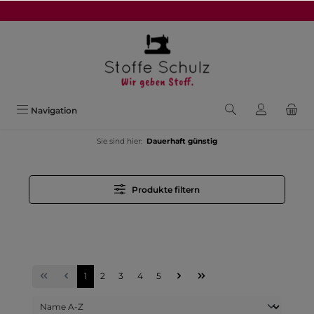
alt springen
Navigation
Sie sind hier:
Dauerhaft günstig
Produkte filtern
1
2
3
4
5