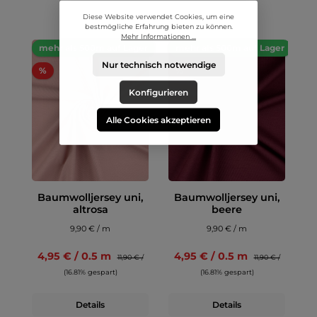
Diese Website verwendet Cookies, um eine
bestmögliche Erfahrung bieten zu können.
Mehr Informationen ...
mehr als 500m auf Lager
mehr als 500m auf Lager
Nur technisch notwendige
%
%
Konfigurieren
Alle Cookies akzeptieren
Baumwolljersey uni,
Baumwolljersey uni,
altrosa
beere
9,90 € / m
9,90 € / m
4,95 € / 0.5 m
4,95 € / 0.5 m
11,90 € /
11,90 € /
(16.81% gespart)
(16.81% gespart)
Details
Details