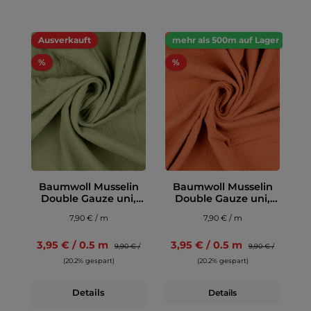
Ausverkauft
mehr als 500m auf Lager
%
%
Baumwoll Musselin
Baumwoll Musselin
Double Gauze uni,
Double Gauze uni,
jägergrün
orange
7,90 € / m
7,90 € / m
3,95 € / 0.5 m
3,95 € / 0.5 m
9,90 € /
9,90 € /
(20.2% gespart)
(20.2% gespart)
Details
Details