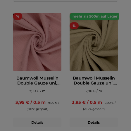
%
mehr als 500m auf Lager
%
Baumwoll Musselin
Baumwoll Musselin
Double Gauze uni,
Double Gauze uni,
altrosa
beigebraun
7,90 € / m
7,90 € / m
3,95 € / 0.5 m
3,95 € / 0.5 m
9,90 € /
9,90 € /
(20.2% gespart)
(20.2% gespart)
Details
Details