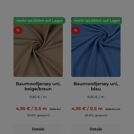
mehr als 500m auf Lager
mehr als 500m auf Lager
%
%
Baumwolljersey uni,
Baumwolljersey uni,
beige/braun
blau
9,90 € / m
9,90 € / m
4,95 € / 0.5 m
4,95 € / 0.5 m
11,90 € /
11,90 € / m
(16.81% gespart)
(16.81% gespart)
Details
Details