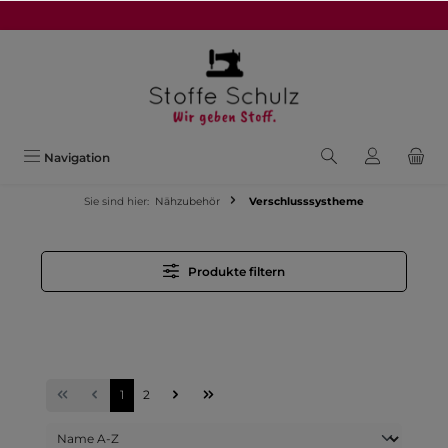
alt springen
Navigation
Sie sind hier:
Nähzubehör
Verschlusssystheme
Produkte filtern
1
2