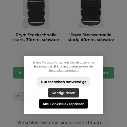
Prym Steckschnalle
Prym Steckschnalle
stark, 30mm, schwarz
stark, 40mm, schwarz
4,10 €
5,10 €
Diese Website verwendet Cookies, um eine
bestmögliche Erfahrung bieten zu können.
Mehr Informationen ...
In den Warenkorb
In den Warenkorb
Nur technisch notwendige
Konfigurieren
1
2
Alle Cookies akzeptieren
Verschlusssysteme sind unverzichtbare 