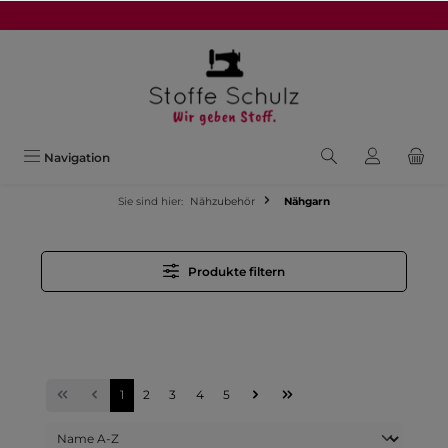
alt springen
Navigation
Sie sind hier:
Nähzubehör
Nähgarn
Produkte filtern
1
2
3
4
5