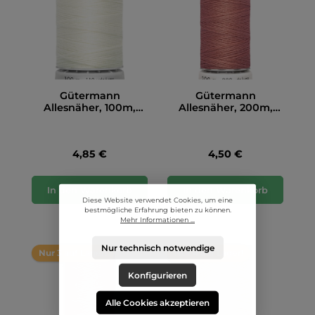
Gütermann
Gütermann
Allesnäher, 100m,
Allesnäher, 200m,
wollweiß (111)
altrosa (079)
4,85 €
4,50 €
In den Warenkorb
In den Warenkorb
Diese Website verwendet Cookies, um eine
bestmögliche Erfahrung bieten zu können.
Mehr Informationen ...
Nur technisch notwendige
Nur 3 auf Lager!
Nur 4 auf Lager!
Konfigurieren
Alle Cookies akzeptieren