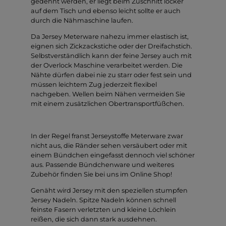
gedehnt werden, er liegt beim Zuschnitt locker
auf dem Tisch und ebenso leicht sollte er auch
durch die Nähmaschine laufen.
Da Jersey Meterware nahezu immer elastisch ist,
eignen sich Zickzackstiche oder der Dreifachstich.
Selbstverständlich kann der feine Jersey auch mit
der Overlock Maschine verarbeitet werden. Die
Nähte dürfen dabei nie zu starr oder fest sein und
müssen leichtem Zug jederzeit flexibel
nachgeben. Wellen beim Nähen vermeiden Sie
mit einem zusätzlichen Obertransportfüßchen.
In der Regel franst Jerseystoffe Meterware zwar
nicht aus, die Ränder sehen versäubert oder mit
einem Bündchen eingefasst dennoch viel schöner
aus. Passende Bündchenware und weiteres
Zubehör finden Sie bei uns im Online Shop!
Genäht wird Jersey mit den speziellen stumpfen
Jersey Nadeln. Spitze Nadeln können schnell
feinste Fasern verletzten und kleine Löchlein
reißen, die sich dann stark ausdehnen.