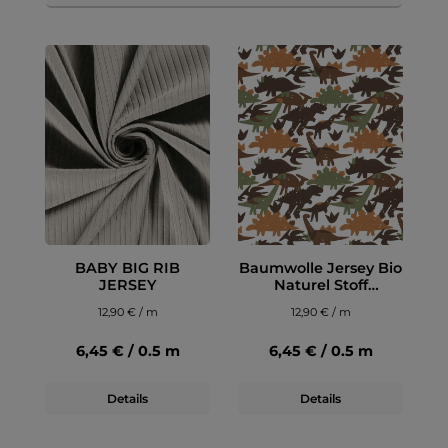
BABY BIG RIB
Baumwolle Jersey Bio
JERSEY
Naturel Stoff
bedruckt Dinosaurier
12,90 € / m
12,90 € / m
Wollweiß
6,45 € / 0.5 m
6,45 € / 0.5 m
Details
Details