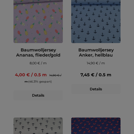
Baumwolljersey
Baumwolljersey
Ananas, flieder/gold
Anker, hellblau
8,00 € / m
14,90 € / m
4,00 € / 0.5 m
7,45 € / 0.5 m
14,90 € /
m
(46.31% gespart)
Details
Details