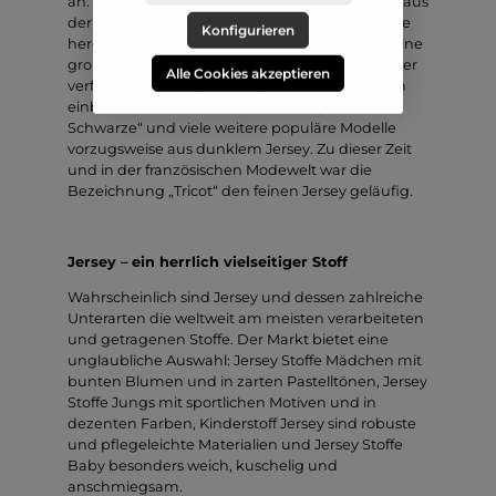
an. Schöne Jersey Stoffe gab es sehr bald auch aus
der etwas weicheren und dünneren Baumwolle
Konfigurieren
hergestellt. Im 20. Jahrhundert war es wieder eine
große Dame der Modewelt, die den Jersey weiter
Alle Cookies akzeptieren
verfeinerte und regelmäßig in ihre Kollektionen
einbaute. Coco Chanel erschuf das „Kleine
Schwarze“ und viele weitere populäre Modelle
vorzugsweise aus dunklem Jersey. Zu dieser Zeit
und in der französischen Modewelt war die
Bezeichnung „Tricot“ den feinen Jersey geläufig.
Jersey – ein herrlich vielseitiger Stoff
Wahrscheinlich sind Jersey und dessen zahlreiche
Unterarten die weltweit am meisten verarbeiteten
und getragenen Stoffe. Der Markt bietet eine
unglaubliche Auswahl: Jersey Stoffe Mädchen mit
bunten Blumen und in zarten Pastelltönen, Jersey
Stoffe Jungs mit sportlichen Motiven und in
dezenten Farben, Kinderstoff Jersey sind robuste
und pflegeleichte Materialien und Jersey Stoffe
Baby besonders weich, kuschelig und
anschmiegsam.