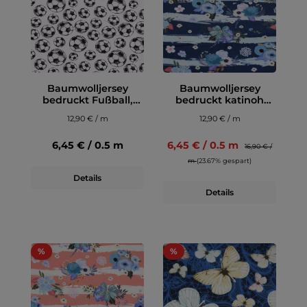
Baumwolljersey
Baumwolljersey
bedruckt Fußball,
bedruckt katinoh
weiß
BeYOUtiful, blau
12,90 € / m
12,90 € / m
6,45 € / 0.5 m
6,45 € / 0.5 m
16,90 € /
m
(23.67% gespart)
Details
Details
%
%