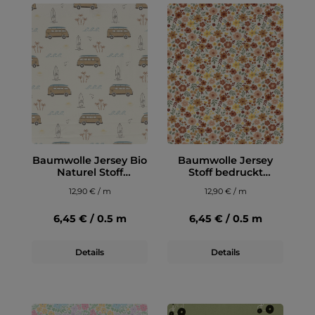
Baumwolle Jersey Bio
Baumwolle Jersey
Naturel Stoff
Stoff bedruckt
bedruckt Surf Bus
Blumen Wollweiß
12,90 € / m
12,90 € / m
Wollweiß
6,45 € / 0.5 m
6,45 € / 0.5 m
Details
Details