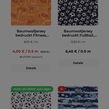
Baumwolljersey
Baumwolljersey
bedruckt Fitness,
bedruckt Fußball,
orange
dunkelblau
8,00 € / m
12,90 € / m
4,00 € / 0.5 m
6,45 € / 0.5 m
12,90 € /
m
(37.98% gespart)
Details
Details
mehr als 500m auf Lager
%