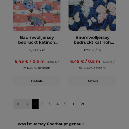
Baumwolljersey
Baumwolljersey
bedruckt katinoh
bedruckt katinoh
BeYOUtiful, rot
Schmetterlinge
12,90 € / m
12,90 € / m
6,45 € / 0.5 m
6,45 € / 0.5 m
16,90 € /
16,90 € /
m
(23.67% gespart)
m
(23.67% gespart)
Details
Details
1
2
3
4
5
Was ist Jersey überhaupt genau?