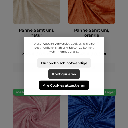
Panne Samt uni,
Panne Samt uni,
natur
orange
4,90 € / m
4,90 € / m
Diese Website verwendet Cookies, um eine
bestmögliche Erfahrung bieten zu können.
Mehr Informationen ...
2,45 € / 0.5 m
2,45 € / 0.5 m
Nur technisch notwendige
Details
Details
Konfigurieren
Alle Cookies akzeptieren
mehr als 500m auf Lager
mehr als 500m auf Lager