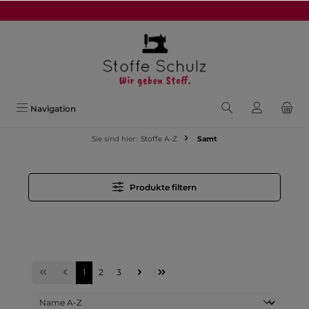
alt springen
Navigation
Sie sind hier:
Stoffe A-Z
Samt
Produkte filtern
1
2
3