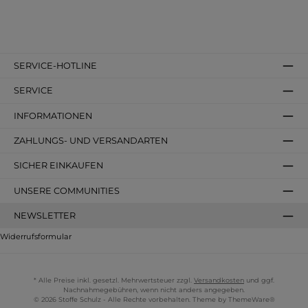
SERVICE-HOTLINE
SERVICE
INFORMATIONEN
ZAHLUNGS- UND VERSANDARTEN
SICHER EINKAUFEN
UNSERE COMMUNITIES
NEWSLETTER
Widerrufsformular
* Alle Preise inkl. gesetzl. Mehrwertsteuer zzgl.
Versandkosten
und ggf.
Nachnahmegebühren, wenn nicht anders angegeben.
© 2026 Stoffe Schulz - Alle Rechte vorbehalten. Theme by
ThemeWare®