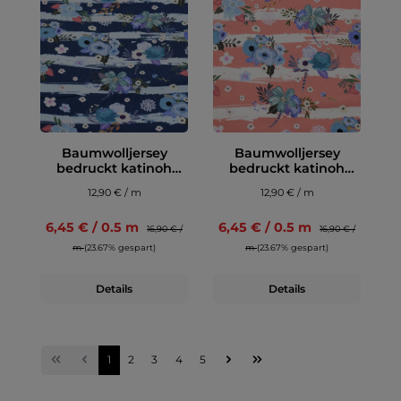
Baumwolljersey
Baumwolljersey
bedruckt katinoh
bedruckt katinoh
BeYOUtiful, blau
BeYOUtiful, rot
12,90 € / m
12,90 € / m
6,45 € / 0.5 m
6,45 € / 0.5 m
16,90 € /
16,90 € /
m
(23.67% gespart)
m
(23.67% gespart)
Details
Details
1
2
3
4
5