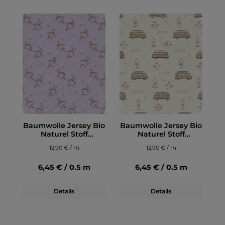
Baumwolle Jersey Bio
Baumwolle Jersey Bio
Naturel Stoff
Naturel Stoff
bedruckt Rehe Lila
bedruckt Surf Bus
12,90 € / m
12,90 € / m
Wollweiß
6,45 € / 0.5 m
6,45 € / 0.5 m
Details
Details