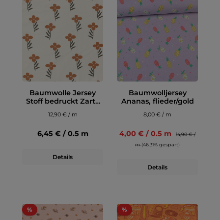
Baumwolle Jersey
Baumwolljersey
Stoff bedruckt Zarte
Ananas, flieder/gold
Blumen Wollweiß
12,90 € / m
8,00 € / m
6,45 € / 0.5 m
4,00 € / 0.5 m
14,90 € /
m
(46.31% gespart)
Details
Details
%
%