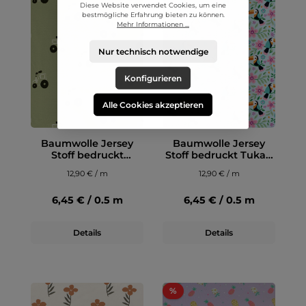
Diese Website verwendet Cookies, um eine
bestmögliche Erfahrung bieten zu können.
Mehr Informationen ...
Nur technisch notwendige
Konfigurieren
Alle Cookies akzeptieren
Baumwolle Jersey
Baumwolle Jersey
Stoff bedruckt
Stoff bedruckt Tukan
Traktoren Olivgrün
und Blumen Hellblau
12,90 € / m
12,90 € / m
6,45 € / 0.5 m
6,45 € / 0.5 m
Details
Details
%