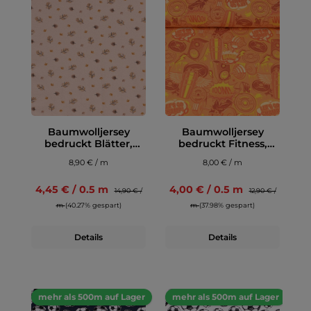
Baumwolljersey
Baumwolljersey
bedruckt Blätter,
bedruckt Fitness,
lachs
orange
8,90 € / m
8,00 € / m
4,45 € / 0.5 m
4,00 € / 0.5 m
14,90 € /
12,90 € /
m
(40.27% gespart)
m
(37.98% gespart)
Details
Details
mehr als 500m auf Lager
mehr als 500m auf Lager