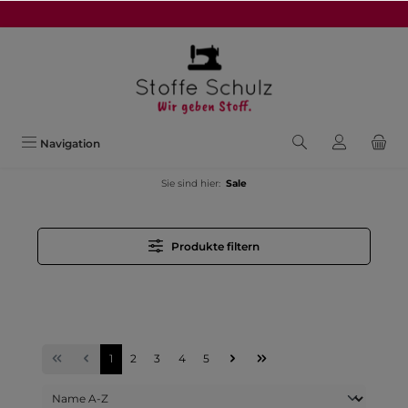
alt springen
Navigation
Sie sind hier:
Sale
Produkte filtern
1
2
3
4
5