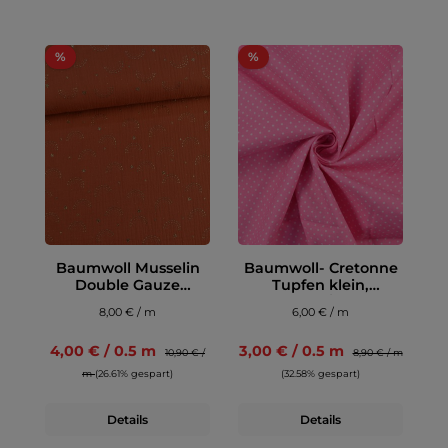
%
%
Baumwoll Musselin
Baumwoll- Cretonne
Double Gauze
Tupfen klein,
Regenbogen, terra
hellpink/ natur
8,00 € / m
6,00 € / m
4,00 € / 0.5 m
3,00 € / 0.5 m
10,90 € /
8,90 € / m
m
(26.61% gespart)
(32.58% gespart)
Details
Details