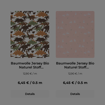
Baumwolle Jersey Bio
Baumwolle Jersey Bio
Naturel Stoff
Naturel Stoff
bedruckt Dinosaurier
bedruckt Häschen
12,90 € / m
12,90 € / m
Wollweiß
Rosa
6,45 € / 0.5 m
6,45 € / 0.5 m
Details
Details