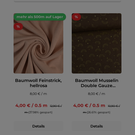
mehr als 500m auf Lager
%
%
Baumwoll Feinstrick,
Baumwoll Musselin
hellrosa
Double Gauze
Regenbogen, braun
8,00 € / m
8,00 € / m
4,00 € / 0.5 m
4,00 € / 0.5 m
12,90 € /
10,90 € /
m
(37.98% gespart)
m
(26.61% gespart)
Details
Details