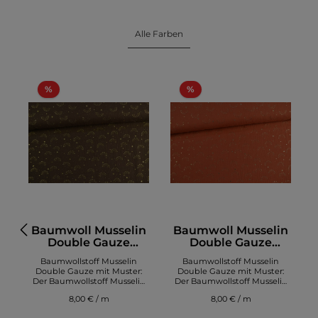
Alle Farben
%
%
n
Baumwoll Musselin
Baumwoll Musselin
Double Gauze
Double Gauze
a
Regenbogen, braun
Regenbogen, terra
Baumwollstoff Musselin
Baumwollstoff Musselin
Double Gauze mit Muster:
Double Gauze mit Muster:
n
Der Baumwollstoff Musselin
Der Baumwollstoff Musselin
m
Double Gauz kaufen Sie am
Double Gauz kaufen Sie am
8,00 € / m
8,00 € / m
besten online bei Stoffe
besten online bei Stoffe
Schulz. Die hohe
Schulz. Die hohe