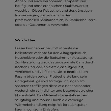
Abrieb und auch bei höheren Temperaturen
häufig und ohne erheblichen Qualitätsverlust
waschbar. Dieser Robustheit und des günstigen
Preises wegen, wird er gern für den
professionellen Sanitärbereich, in Krankenhäusern
oder der Gastronomie verwendet.
Walkfrottee
Dieser kuschelweiche Stoff ist heute die
beliebteste Variante für den Alltagsgebrauch,
Kuscheltiere oder die Badezimmer-Ausstattung.
Zur Herstellung wird das ungezwirnte Garn durch
Kochen und Walken extra dick aufgequellt,
verdichtet und verfeinert. Die so bearbeiteten
Fasern bilden bei der Frotteeherstellung sehr
unregelmäßige spiralförmige Schlingen. Im
späteren Stoff liegen diese wild nebeneinander,
wodurch ein sehr dichter und besonders weicher
Flor entsteht. Das Material ist ebenfalls extrem
saugfähig und robust. Durch die vorherige
Wärmebehandlung neigt Walkfrottier später
kaum noch zum Einlaufen.