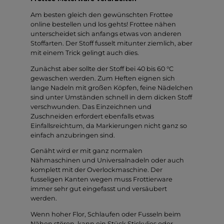
Am besten gleich den gewünschten Frottee
online bestellen und los gehts! Frottee nähen
unterscheidet sich anfangs etwas von anderen
Stoffarten. Der Stoff fusselt mitunter ziemlich, aber
mit einem Trick gelingt auch dies.
Zunächst aber sollte der Stoff bei 40 bis 60 °C
gewaschen werden. Zum Heften eignen sich
lange Nadeln mit großen Köpfen, feine Nädelchen
sind unter Umständen schnell in dem dicken Stoff
verschwunden. Das Einzeichnen und
Zuschneiden erfordert ebenfalls etwas
Einfallsreichtum, da Markierungen nicht ganz so
einfach anzubringen sind.
Genäht wird er mit ganz normalen
Nähmaschinen und Universalnadeln oder auch
komplett mit der Overlockmaschine. Der
fusseligen Kanten wegen muss Frottierware
immer sehr gut eingefasst und versäubert
werden.
Wenn hoher Flor, Schlaufen oder Fusseln beim
Nähen stören, kann ein Stück Stickvlies oder