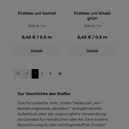
Frottee uni kamel
Frottee uni khaki
grün
12,90 € / m
12,90 € / m
6,45 € / 0.5 m
6,45 € / 0.5 m
Details
Details
1
2
Zur Geschichte des Stoffes
Das französische Verb „frotter“ bedeutet „ein-“
beziehungsweise „abreiben“ und gibt bereits
Aufschluss über die ursprüngliche Verwendung
als Gewebe für Handtücher aller Art. Eine andere
Bezeichnung für den Schlingenstoff ist „Frottier“