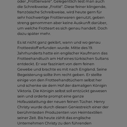
oder „Frottierware“. Gelegentlich liest man auch
die Schreibweise „Frotté“. Diese feiner klingende,
französische Schreibweise, wird heute gern für
sehr hochwertige Frottierwaren genutzt, geben
streng genommen aber keine Auskunft darüber,
um welche Frotteart es sich genau handelt. Doch
dazu später mehr.
Es ist nicht ganz geklärt, wann und wo genau
Frotteestoff erfunden wurde. Mitte des 19.
Jahrhunderts hatte ein englischer Kaufmann das
Frotteehandtuch am Hof eines türkischen Sultans
entdeckt. Er war fasziniert von dem feinen
Gewebe und brachte es mit nach England. Seine
Begeisterung sollte ihm recht geben. Er stellte
einige von den Frotteehandtüchern selbst her
und schenke sie dem Hof der damaligen Königin
Viktoria. Die Königin selbst soll entzückt gewesen
sein und orderte prompt eine ganze
Hofausstattung der neuen feinen Tücher. Henry
Christy wurde durch diesen Geniestreich einer der
berühmtesten Produzenten von Heimtextilien
seiner Zeit. Bis heute zählt das englische
Unternehmen Christy zu den führenden