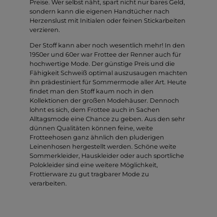
Preise. Wer selbst näht, spart nicht nur bares Geld,
sondern kann die eigenen Handtücher nach
Herzenslust mit Initialen oder feinen Stickarbeiten
verzieren.
Der Stoff kann aber noch wesentlich mehr! In den
1950er und 60er war Frottee der Renner auch für
hochwertige Mode. Der günstige Preis und die
Fähigkeit Schweiß optimal auszusaugen machten
ihn prädestiniert für Sommermode aller Art. Heute
findet man den Stoff kaum noch in den
Kollektionen der großen Modehäuser. Dennoch
lohnt es sich, dem Frottee auch in Sachen
Alltagsmode eine Chance zu geben. Aus den sehr
dünnen Qualitäten können feine, weite
Frotteehosen ganz ähnlich den pluderigen
Leinenhosen hergestellt werden. Schöne weite
Sommerkleider, Hauskleider oder auch sportliche
Polokleider sind eine weitere Möglichkeit,
Frottierware zu gut tragbarer Mode zu
verarbeiten.