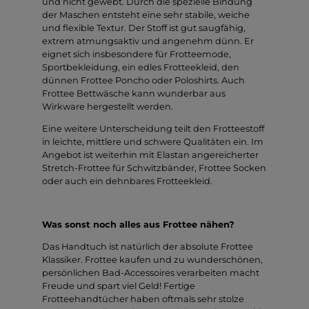
und nicht gewebt. Durch die spezielle Bindung
der Maschen entsteht eine sehr stabile, weiche
und flexible Textur. Der Stoff ist gut saugfähig,
extrem atmungsaktiv und angenehm dünn. Er
eignet sich insbesondere für Frotteemode,
Sportbekleidung, ein edles Frotteekleid, den
dünnen Frottee Poncho oder Poloshirts. Auch
Frottee Bettwäsche kann wunderbar aus
Wirkware hergestellt werden.
Eine weitere Unterscheidung teilt den Frotteestoff
in leichte, mittlere und schwere Qualitäten ein. Im
Angebot ist weiterhin mit Elastan angereicherter
Stretch-Frottee für Schwitzbänder, Frottee Socken
oder auch ein dehnbares Frotteekleid.
Was sonst noch alles aus Frottee nähen?
Das Handtuch ist natürlich der absolute Frottee
Klassiker. Frottee kaufen und zu wunderschönen,
persönlichen Bad-Accessoires verarbeiten macht
Freude und spart viel Geld! Fertige
Frotteehandtücher haben oftmals sehr stolze