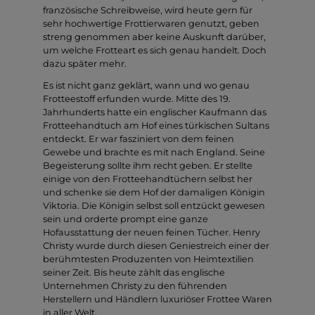
französische Schreibweise, wird heute gern für
sehr hochwertige Frottierwaren genutzt, geben
streng genommen aber keine Auskunft darüber,
um welche Frotteart es sich genau handelt. Doch
dazu später mehr.
Es ist nicht ganz geklärt, wann und wo genau
Frotteestoff erfunden wurde. Mitte des 19.
Jahrhunderts hatte ein englischer Kaufmann das
Frotteehandtuch am Hof eines türkischen Sultans
entdeckt. Er war fasziniert von dem feinen
Gewebe und brachte es mit nach England. Seine
Begeisterung sollte ihm recht geben. Er stellte
einige von den Frotteehandtüchern selbst her
und schenke sie dem Hof der damaligen Königin
Viktoria. Die Königin selbst soll entzückt gewesen
sein und orderte prompt eine ganze
Hofausstattung der neuen feinen Tücher. Henry
Christy wurde durch diesen Geniestreich einer der
berühmtesten Produzenten von Heimtextilien
seiner Zeit. Bis heute zählt das englische
Unternehmen Christy zu den führenden
Herstellern und Händlern luxuriöser Frottee Waren
in aller Welt.