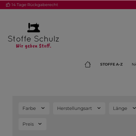
14 Tage Rückgaberecht
springen
Zur Hauptnavigation springen
STOFFE A-Z
N
Farbe
Herstellungsart
Länge
Preis