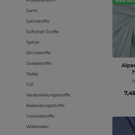
Polyesterstoff
mehr als 
Samt
Satinstoffe
Softshell Stoffe
Spitze
Strickstoffe
Sweatstoffe
Alpe
Teddy
1
Tüll
7,4
Verdunkelungsstoffe
Bekleidungsstoffe
Viskosestoffe
Walkloden