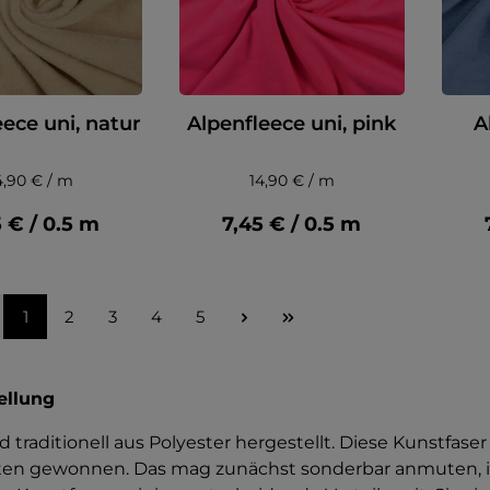
eece uni, natur
Alpenfleece uni, pink
A
4,90 € / m
14,90 € / m
5 € / 0.5 m
7,45 € / 0.5 m
1
2
3
4
5
ellung
d traditionell aus Polyester hergestellt. Diese Kunstfase
sten gewonnen. Das mag zunächst sonderbar anmuten, i