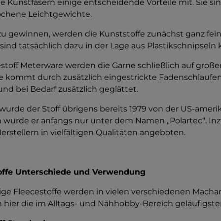
e Kunstfasern einige entscheidende Vorteile mit. Sie si
chene Leichtgewichte.
u gewinnen, werden die Kunststoffe zunächst ganz fei
sind tatsächlich dazu in der Lage aus Plastikschnipseln
estoff Meterware werden die Garne schließlich auf groß
e kommt durch zusätzlich eingestrickte Fadenschlaufen
nd bei Bedarf zusätzlich geglättet.
wurde der Stoff übrigens bereits 1979 von der US-amerik
n wurde er anfangs nur unter dem Namen „Polartec“. Inz
rstellern in vielfältigen Qualitäten angeboten.
toffe Unterschiede und Verwendung
ge Fleecestoffe werden in vielen verschiedenen Mach
n hier die im Alltags- und Nähhobby-Bereich geläufigste