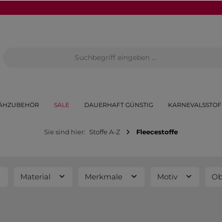
ÄHZUBEHÖR
SALE
DAUERHAFT GÜNSTIG
KARNEVALSSTOF
Sie sind hier:
Stoffe A-Z
Fleecestoffe
Material
Merkmale
Motiv
Ob