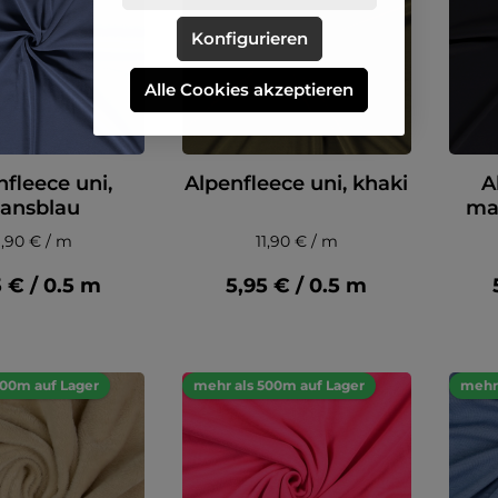
Konfigurieren
Alle Cookies akzeptieren
nfleece uni,
Alpenfleece uni, khaki
A
eansblau
ma
1,90 € / m
11,90 € / m
5 € / 0.5 m
5,95 € / 0.5 m
500m auf Lager
mehr als 500m auf Lager
mehr 