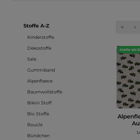
Stoffe A-Z
Kinderstoffe
Dekostoffe
mehr als 
Sale
Gummiband
Alpenfleece
Baumwollstoffe
Bikini Stoff
Bio Stoffe
Alpenfl
Au
Bouclé
1
Bündchen