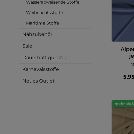
Wasserabweisende Stoffe
Weihnachtsstoffe
Maritime Stoffe
Nähzubehör
Sale
Alpe
j
Dauerhaft günstig
1
Karnevalsstoffe
5,9
Neues Outlet
mehr als 