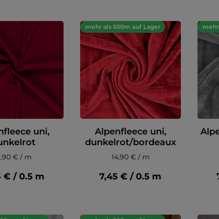
mehr als 500m auf Lager
mehr 
nfleece uni,
Alpenfleece uni,
Alpe
unkelrot
dunkelrot/bordeaux
1,90 € / m
14,90 € / m
5 € / 0.5 m
7,45 € / 0.5 m