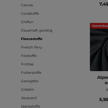
7,4
Canvas
Cordstoffe
Chiffon
Ausverkau
Dauerhaft günstig
Fleecestoffe
French Terry
Filzstoffe
Frottee
Futterstoffe
Alpe
Georgette
a
Gobelin
1
Jacquard
5,9
Jeansstoffe