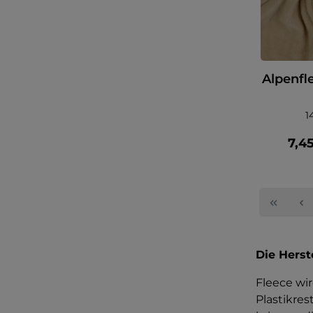
Alpenfl
1
7,4
Die Herst
Fleece wir
Plastikre