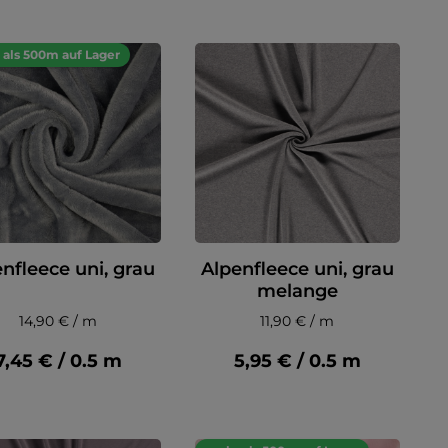
als 500m auf Lager
nfleece uni, grau
Alpenfleece uni, grau
melange
14,90 € / m
11,90 € / m
7,45 € / 0.5 m
5,95 € / 0.5 m