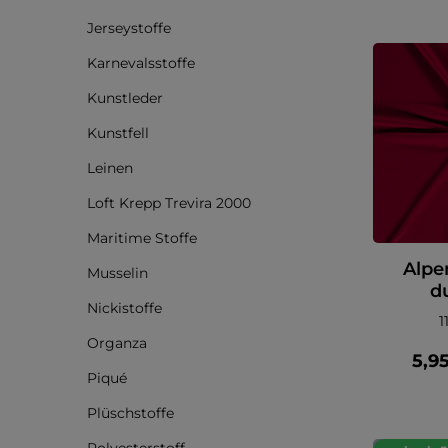
Jerseystoffe
Karnevalsstoffe
Kunstleder
Kunstfell
Leinen
Loft Krepp Trevira 2000
Maritime Stoffe
Alpe
Musselin
d
Nickistoffe
1
Organza
5,9
Piqué
Plüschstoffe