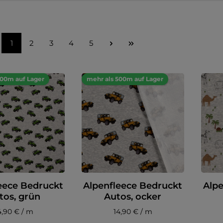
1
2
3
4
5
500m auf Lager
mehr als 500m auf Lager
eece Bedruckt
Alpenfleece Bedruckt
Alpe
tos, grün
Autos, ocker
4,90 € / m
14,90 € / m