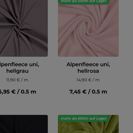
mehr als 500m auf Lager
lpenfleece uni,
Alpenfleece uni,
hellgrau
hellrosa
11,90 € / m
14,90 € / m
5,95 € / 0.5 m
7,45 € / 0.5 m
mehr als 500m auf Lager