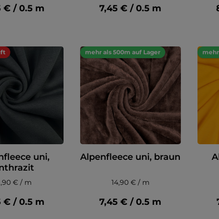
5 € / 0.5 m
7,45 € / 0.5 m
ft
mehr als 500m auf Lager
mehr 
nfleece uni,
Alpenfleece uni, braun
A
nthrazit
1,90 € / m
14,90 € / m
5 € / 0.5 m
7,45 € / 0.5 m