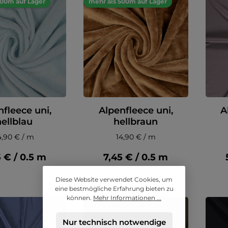
500m auf Lager
mehr als 500m auf Lager
nfleece uni,
Alpenfleece uni,
A
hellblau
hellbraun
4,90 € / m
14,90 € / m
5 € / 0.5 m
7,45 € / 0.5 m
Diese Website verwendet Cookies, um
eine bestmögliche Erfahrung bieten zu
können.
Mehr Informationen ...
Nur technisch notwendige