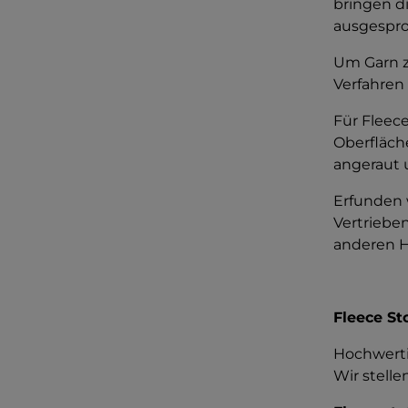
bringen di
ausgespro
Um Garn z
Verfahren 
Für Fleec
Oberfläch
angeraut u
Erfunden 
Vertriebe
anderen He
Fleece S
Hochwerti
Wir stelle