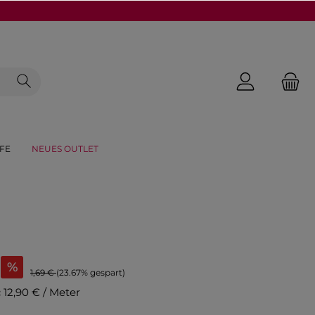
FE
NEUES OUTLET
%
1,69 €
(23.67% gespart)
:
12,90 € / Meter