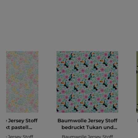
e Jersey Stoff
Baumwolle Jersey Stoff
ckt pastell
bedruckt Tukan und
mix Wollweiß
Blumen Hellblau
le Jersey Stoff
Baumwolle Jersey Stoff