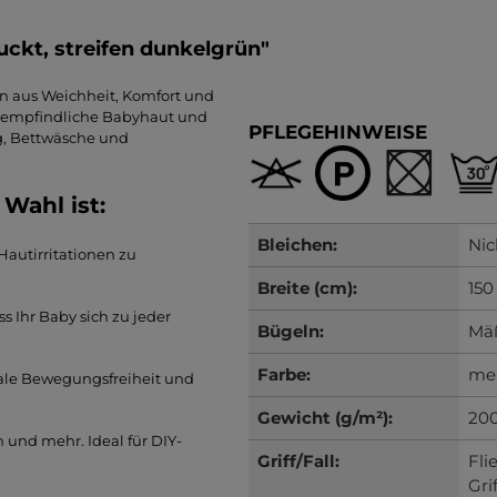
ckt, streifen dunkelgrün"
on aus Weichheit, Komfort und
ür empfindliche Babyhaut und
PFLEGEHINWEISE
g, Bettwäsche und
Wahl ist:
Bleichen:
Nic
 Hautirritationen zu
Breite (cm):
150
ass Ihr Baby sich zu jeder
Bügeln:
Mäß
Farbe:
meh
male Bewegungsfreiheit und
Gewicht (g/m²):
20
n und mehr. Ideal für DIY-
Griff/Fall:
Fli
Grif