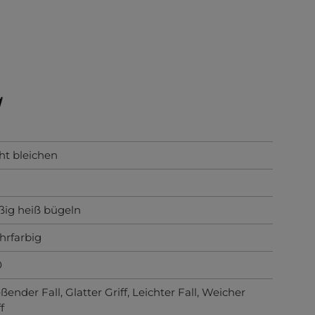
ht bleichen
ig heiß bügeln
rfarbig
0
eßender Fall
, Glatter Griff
, Leichter Fall
, Weicher
f