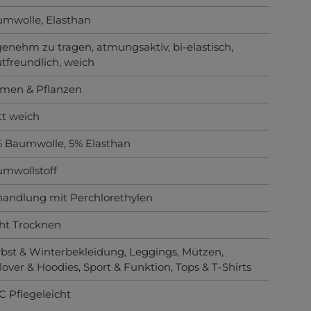
umwolle
, Elasthan
genehm zu tragen
, atmungsaktiv
, bi-elastisch
,
tfreundlich
, weich
men & Pflanzen
t weich
 Baumwolle, 5% Elasthan
mwollstoff
andlung mit Perchlorethylen
ht Trocknen
bst & Winterbekleidung
, Leggings
, Mützen
,
lover & Hoodies
, Sport & Funktion
, Tops & T-Shirts
C Pflegeleicht