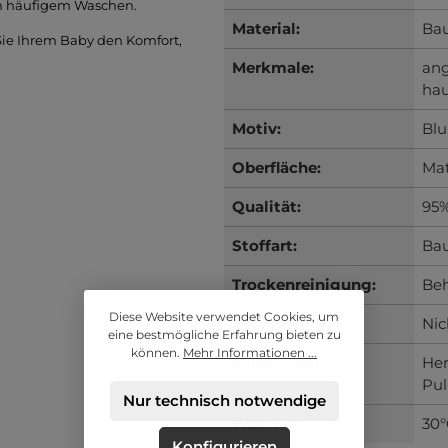
ch häufigem Waschen.
Material:
Ba
Sie Ihrem Baby den Komfort,
Merkmale:
an
hau
Motiv:
Blu
Oberfläche:
Mat
Qualität:
95%
Stoffart:
Bau
Trockenreinigung:
Beh
Diese Website verwendet Cookies, um
Trocknen:
Nic
eine bestmögliche Erfahrung bieten zu
können.
Mehr Informationen ...
Verwendung:
Her
Pul
Nur technisch notwendige
Waschen:
30°
Konfigurieren