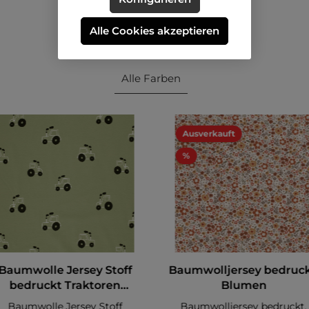
Alle Cookies akzeptieren
Alle Farben
Ausverkauft
%
Baumwolle Jersey Stoff
Baumwolljersey bedruck
bedruckt Traktoren
Blumen
Olivgrün
Baumwolle Jersey Stoff
Baumwolljersey bedruckt,