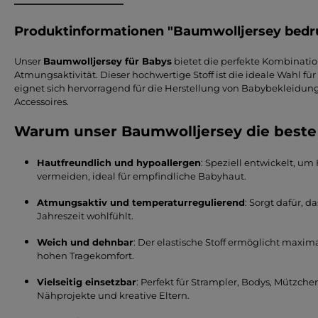
Produktinformationen "Baumwolljersey bedru
Unser
Baumwolljersey für Babys
bietet die perfekte Kombinati
Atmungsaktivität. Dieser hochwertige Stoff ist die ideale Wahl f
eignet sich hervorragend für die Herstellung von Babybekleidun
Accessoires.
Warum unser Baumwolljersey die beste 
Hautfreundlich und hypoallergen
: Speziell entwickelt, um
vermeiden, ideal für empfindliche Babyhaut.
Atmungsaktiv und temperaturregulierend
: Sorgt dafür, d
Jahreszeit wohlfühlt.
Weich und dehnbar
: Der elastische Stoff ermöglicht maxi
hohen Tragekomfort.
Vielseitig einsetzbar
: Perfekt für Strampler, Bodys, Mützche
Nähprojekte und kreative Eltern.