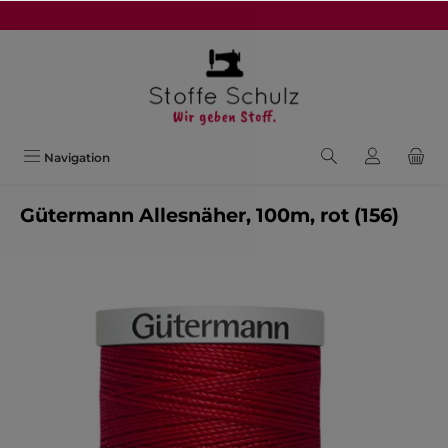
alt springen
Navigation
Gütermann Allesnäher, 100m, rot (156)
Bildergalerie überspringen