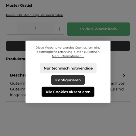
Muster Gratis!
Preise inkl. MwSt. zzgl. Versandkosten
Produkt Anzahl: Gib den gewünschten Wert ein oder benutze die Schaltflächen um die 
In den Warenkorb
Muster in den Warenkorb
Diese Website verwendet Cookies, um eine
bestmögliche Erfahrung bieten zu können.
Mehr Informationen ...
Produktnummer:
724033-156
Nur technisch notwendige
Beschreibung
Konfigurieren
Gütermann Allesnäher:Das hochwertige Polyestergarn von
Gütermann eignet sich zum Nähen diverser Stoffe. Es sind
Alle Cookies akzeptieren
insgesamt 10…
Mehr