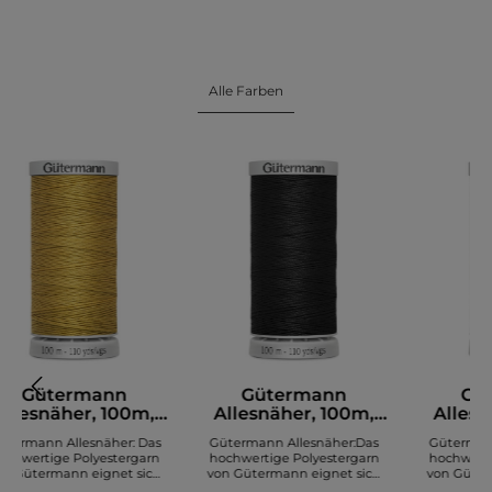
Alle Farben
Gütermann
Gütermann
Gü
Allesnäher, 100m,
Allesnäher, 100m,
Allesn
senfgelb (968)
schwarz (000)
woll
ütermann Allesnäher: Das
Gütermann Allesnäher:Das
Güterman
ochwertige Polyestergarn
hochwertige Polyestergarn
hochwerti
on Gütermann eignet sich
von Gütermann eignet sich
von Güter
m Nähen diverser Stoffe. Es
zum Nähen diverser Stoffe. Es
zum Nähen d