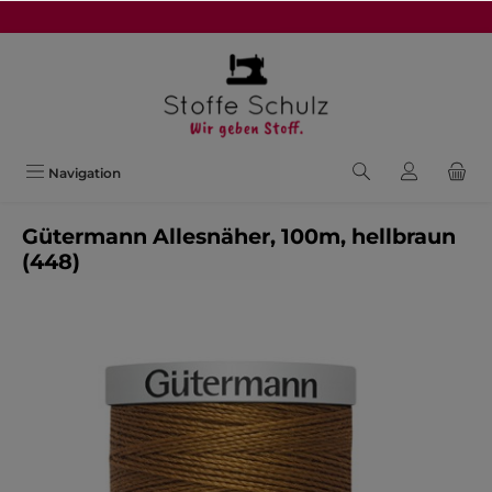
alt springen
Navigation
Gütermann Allesnäher, 100m, hellbraun
(448)
Bildergalerie überspringen