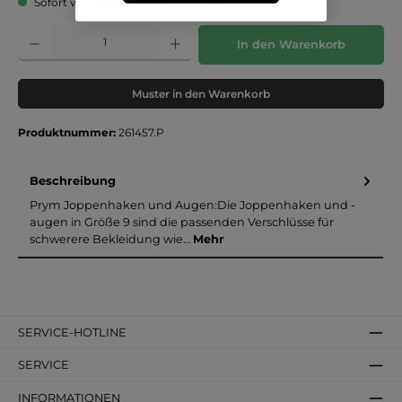
Sofort verfügbar, Lieferzeit: 3-5 Tage
Produkt Anzahl: Gib den gewünschten Wert ein oder benutze die Schaltflächen um die 
In den Warenkorb
Muster in den Warenkorb
Produktnummer:
261457.P
Beschreibung
Prym Joppenhaken und Augen:Die Joppenhaken und -
augen in Größe 9 sind die passenden Verschlüsse für
schwerere Bekleidung wie…
Mehr
SERVICE-HOTLINE
SERVICE
INFORMATIONEN