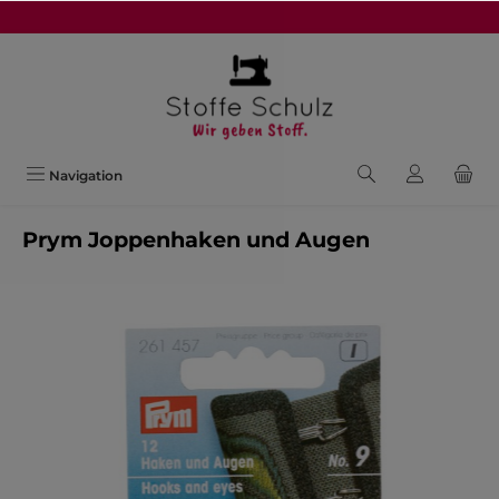
alt springen
Navigation
Prym Joppenhaken und Augen
Bildergalerie überspringen