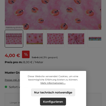
Abbildung ähnlich
%
4,00 €
7,45 €
(46.31% gespart)
Preis pro m:
8,00 € / Meter
Muster Gratis!
Diese Website verwendet Cookies, um eine
bestmögliche Erfahrung bieten zu können.
Preise inkl. MwSt. zzgl. Versandkosten
Mehr Informationen ...
Sofort verfügbar, Lieferzeit: 3-5 Tage
Nur technisch notwendige
Konfigurieren
Länge (m):