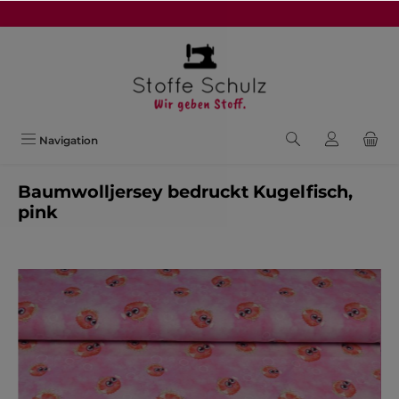
alt springen
Navigation
Baumwolljersey bedruckt Kugelfisch,
pink
Bildergalerie überspringen