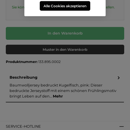
Alle Cookies akzeptieren
Sie können von 0,5 m bis 999 m in
0,1
m Schritten bestellen.
In den Warenkorb
Muster in den Warenkorb
Produktnummer:
133.895.0002
Beschreibung
Baumwolljersey bedruckt Kugelfisch, pink: Dieser
bedruckte Jerseystoff mit einem schönen Frühlingsmotiv
bringt Leben auf den…
Mehr
SERVICE-HOTLINE