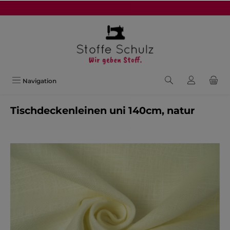
alt springen
Navigation
Tischdeckenleinen uni 140cm, natur
Bildergalerie überspringen