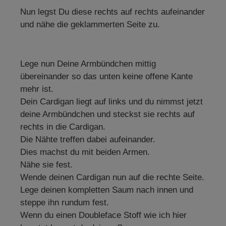
Oberfläche weich Ideal für
uni Eigenschaften: weiche
Nun legst Du diese rechts auf rechts aufeinander
exklusive Bekleidung
Oberfläche knitterarm
O
anschmiegsam, dehnbar
und nähe die geklammerten Seite zu.
ge
samtweich besondere Pflege
erforderlich Handwäsche
oder Reinigung Samt uni
e
kaufen ist bei uns nicht
unerschwinglich, obwohl
Samt ein edler Stoff ist,
Lege nun Deine Armbündchen mittig
r
können wir diesen Stoff für
übereinander so das unten keine offene Kante
r
Sie kostengünstig in großer
rn
Auswahl anbieten. Wir liefern
mehr ist.
in
Ihren Samt uni schnell und in
A
bester Qualität zu Ihnen
I
Dein Cardigan liegt auf links und du nimmst jetzt
nach Hause.
deine Armbündchen und steckst sie rechts auf
rechts in die Cardigan.
Die Nähte treffen dabei aufeinander.
Dies machst du mit beiden Armen.
Nähe sie fest.
Wende deinen Cardigan nun auf die rechte Seite.
Lege deinen kompletten Saum nach innen und
steppe ihn rundum fest.
Wenn du einen Doubleface Stoff wie ich hier