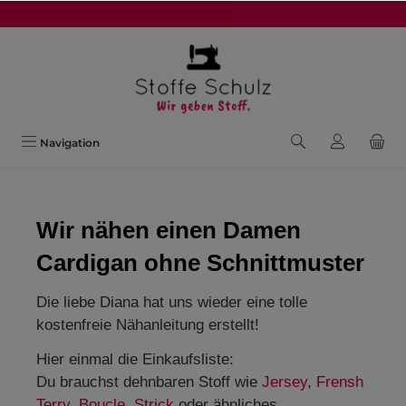
alt springen
Navigation
Wir nähen einen Damen
Cardigan ohne Schnittmuster
Die liebe Diana hat uns wieder eine tolle
kostenfreie Nähanleitung erstellt!
Hier einmal die Einkaufsliste:
Du brauchst dehnbaren Stoff wie
Jersey
,
Frensh
Terry
,
Boucle
,
Strick
oder ähnliches.