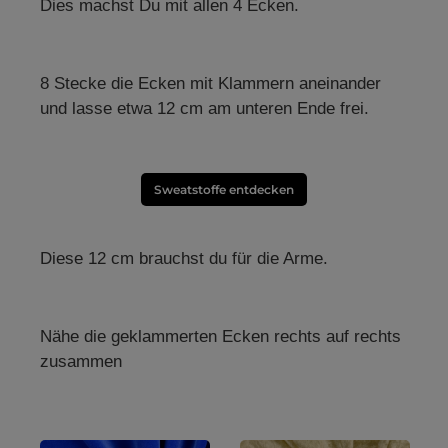
Dies machst Du mit allen 4 Ecken.
exklusive Bekleidung
Oberfläche knitterarm
O
anschmiegsam, dehnbar
ge
samtweich besondere Pflege
erforderlich Handwäsche
oder Reinigung Samt uni
e
kaufen ist bei uns nicht
8 Stecke die Ecken mit Klammern aneinander
unerschwinglich, obwohl
Samt ein edler Stoff ist,
und lasse etwa 12 cm am unteren Ende frei.
r
können wir diesen Stoff für
r
Sie kostengünstig in großer
rn
Auswahl anbieten. Wir liefern
in
Ihren Samt uni schnell und in
A
bester Qualität zu Ihnen
I
nach Hause.
Sweatstoffe entdecken
Diese 12 cm brauchst du für die Arme.
Nähe die geklammerten Ecken rechts auf rechts
zusammen
Produktgalerie überspringen