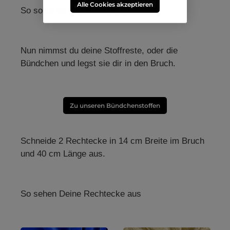
Oberfläche weich Ideal für
uni Eigenschaften: weiche
Alle Cookies akzeptieren
So sollte es nun aussehen :)
exklusive Bekleidung
Oberfläche knitterarm
O
anschmiegsam, dehnbar
ge
samtweich besondere Pflege
erforderlich Handwäsche
oder Reinigung Samt uni
e
kaufen ist bei uns nicht
Nun nimmst du deine Stoffreste, oder die
unerschwinglich, obwohl
Samt ein edler Stoff ist,
Bündchen und legst sie dir in den Bruch.
r
können wir diesen Stoff für
r
Sie kostengünstig in großer
rn
Auswahl anbieten. Wir liefern
in
Ihren Samt uni schnell und in
A
bester Qualität zu Ihnen
I
nach Hause.
Zu unseren Bündchenstoffen
Schneide 2 Rechtecke in 14 cm Breite im Bruch
und 40 cm Länge aus.
So sehen Deine Rechtecke aus