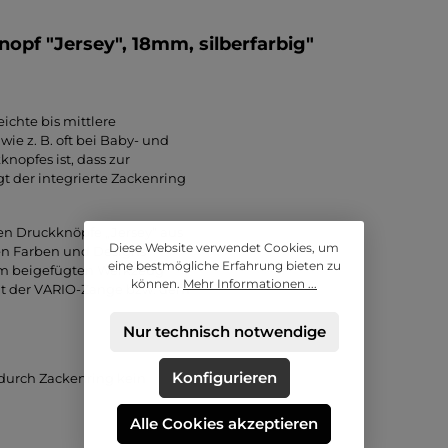
pf "Jersey", 18mm, silberfarbig"
ichte bis mittlere
wie z. B. oft bei Baby- und
nopfes ist, dass zur
 der integrierte Zackenring
ien Druckknöpfe „Jersey“ aus
Diese Website verwendet Cookies, um
en Farben und Designs
eine bestmögliche Erfahrung bieten zu
em beigefügten Werkzeug
können.
Mehr Informationen ...
mit der VARIO-Zange bzw. dem
Nur technisch notwendige
Konfigurieren
durch Zackenring kein
Alle Cookies akzeptieren