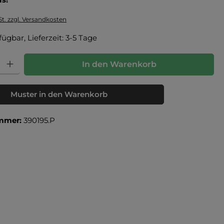
St. zzgl. Versandkosten
fügbar, Lieferzeit: 3-5 Tage
: Gib den gewünschten Wert ein oder benutze die Schaltflächen um die Anz
In den Warenkorb
Muster in den Warenkorb
mmer:
390195.P