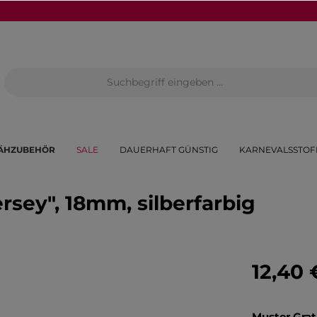
ÄHZUBEHÖR
SALE
DAUERHAFT GÜNSTIG
KARNEVALSSTOF
sey", 18mm, silberfarbig
12,40 
Muster Grat