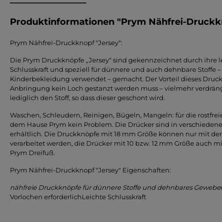
Produktinformationen "Prym Nähfrei-Druckkno
Prym Nähfrei-Druckknopf "Jersey":
Die Prym Druckknöpfe „Jersey“ sind gekennzeichnet durch ihre le
Schlusskraft und speziell für dünnere und auch dehnbare Stoffe – 
Kinderbekleidung verwendet – gemacht. Der Vorteil dieses Druckk
Anbringung kein Loch gestanzt werden muss – vielmehr verdrängt
lediglich den Stoff, so dass dieser geschont wird.
Waschen, Schleudern, Reinigen, Bügeln, Mangeln: für die rostfre
dem Hause Prym kein Problem. Die Drücker sind in verschieden
erhältlich. Die Druckknöpfe mit 18 mm Größe können nur mit d
verarbeitet werden, die Drücker mit 10 bzw. 12 mm Größe auch 
Prym Dreifuß.
Prym Nähfrei-Druckknopf "Jersey" Eigenschaften:
nähfreie Druckknöpfe für dünnere Stoffe und dehnbares Gewebe
Vorlochen erforderlichLeichte Schlusskraft