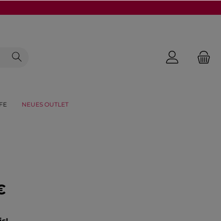
FE
NEUES OUTLET
€
is!