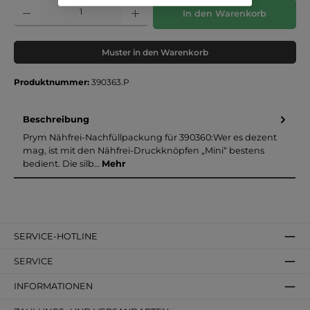
Produkt Anzahl: Gib den gewünschten Wert ein oder benutze die Schaltflächen um die 
In den Warenkorb
Muster in den Warenkorb
Produktnummer:
390363.P
Beschreibung
Prym Nähfrei-Nachfüllpackung für 390360:Wer es dezent
mag, ist mit den Nähfrei-Druckknöpfen „Mini“ bestens
bedient. Die silb…
Mehr
SERVICE-HOTLINE
SERVICE
INFORMATIONEN