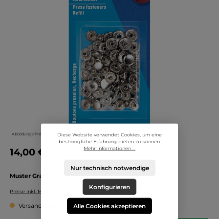
Abbildung ähnlich
Diese Website verwendet Cookies, um eine
bestmögliche Erfahrung bieten zu können.
Mehr Informationen ...
14,00 €
Nur technisch notwendige
Muster Gratis!
Konfigurieren
Preise inkl. MwSt. zzgl. Versandkosten
Alle Cookies akzeptieren
Versandfertig in 1 Tag, Lieferzeit 3-5 Tage