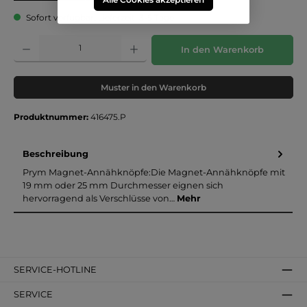
Sofort verfügbar, Lieferzeit: 3-5 Tage
Produkt Anzahl: Gib den gewünschten Wert ein oder benutze die Schaltflächen um die 
In den Warenkorb
Muster in den Warenkorb
Produktnummer:
416475.P
Beschreibung
Prym Magnet-Annähknöpfe:Die Magnet-Annähknöpfe mit
19 mm oder 25 mm Durchmesser eignen sich
hervorragend als Verschlüsse von…
Mehr
SERVICE-HOTLINE
SERVICE