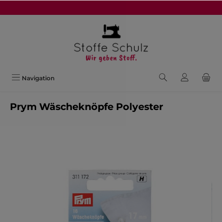
alt springen
Navigation
Prym Wäscheknöpfe Polyester
Bildergalerie überspringen