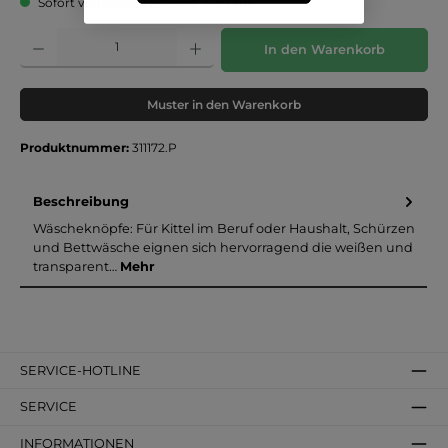
Sofort verfügbar, Lieferzeit: 3-5 Tage
Produkt Anzahl: Gib den gewünschten Wert ein oder benutze die Schaltflächen um die 
In den Warenkorb
Muster in den Warenkorb
Produktnummer:
311172.P
Beschreibung
Wäscheknöpfe: Für Kittel im Beruf oder Haushalt, Schürzen
und Bettwäsche eignen sich hervorragend die weißen und
transparent…
Mehr
SERVICE-HOTLINE
SERVICE
INFORMATIONEN