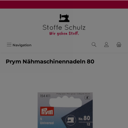
alt springen
Navigation
Prym Nähmaschinennadeln 80
Bildergalerie überspringen