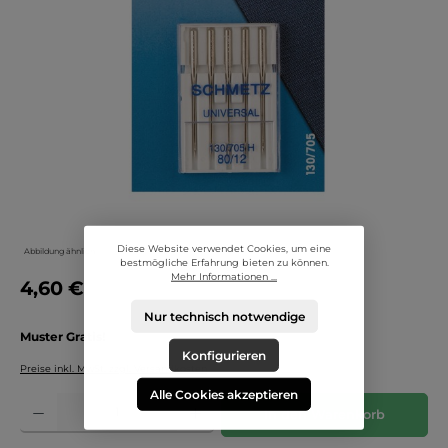
Diese Website verwendet Cookies, um eine
Abbildung ähnlich
bestmögliche Erfahrung bieten zu können.
Mehr Informationen ...
4,60 €
Nur technisch notwendige
Muster Gratis!
Konfigurieren
Preise inkl. MwSt. zzgl. Versandkosten
Alle Cookies akzeptieren
Produkt Anzahl: Gib den gewünschten Wert ein oder benutze die Schaltflächen um die 
In den Warenkorb