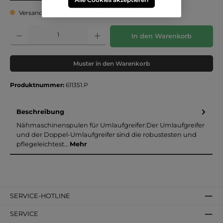
Versandfertig in 1 Tag, Lieferzeit 3-5 Tage
Produkt Anzahl: Gib den gewünschten Wert ein oder benutze die Schaltflächen um die 
In den Warenkorb
Muster in den Warenkorb
Produktnummer:
611351.P
Beschreibung
Nähmaschinenspulen für Umlaufgreifer:Der Umlaufgreifer
und der Doppel-Umlaufgreifer sind die robustesten und
pflegeleichtest…
Mehr
SERVICE-HOTLINE
SERVICE