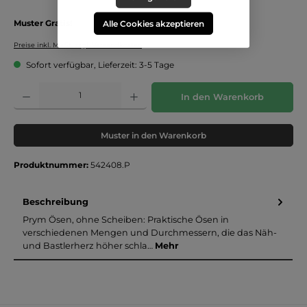
Muster Gratis!
Alle Cookies akzeptieren
Preise inkl. MwSt. zzgl. Versandkosten
Sofort verfügbar, Lieferzeit: 3-5 Tage
Produkt Anzahl: Gib den gewünschten Wert ein oder benutze die Schaltflächen um die 
In den Warenkorb
Muster in den Warenkorb
Produktnummer:
542408.P
Beschreibung
Prym Ösen, ohne Scheiben: Praktische Ösen in
verschiedenen Mengen und Durchmessern, die das Näh-
und Bastlerherz höher schla…
Mehr