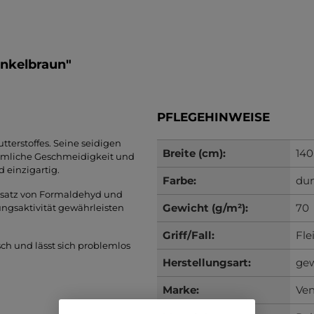
unkelbraun"
PFLEGEHINWEISE
tterstoffes. Seine seidigen
Breite (cm):
140
ahmliche Geschmeidigkeit und
 einzigartig.
Farbe:
du
Zusatz von Formaldehyd und
Gewicht (g/m²):
70
ungsaktivität gewährleisten
Griff/Fall:
Fle
tisch und lässt sich problemlos
Herstellungsart:
ge
Marke:
Ven