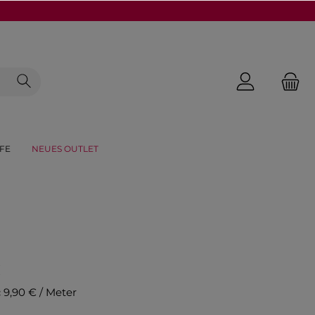
FE
NEUES OUTLET
€
:
9,90 € / Meter