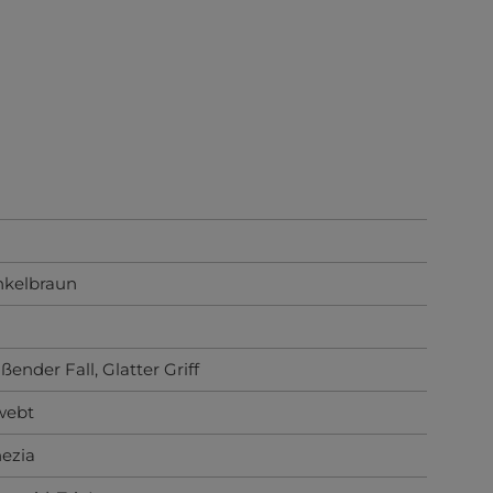
nkelbraun
ißender Fall
, Glatter Griff
webt
ezia