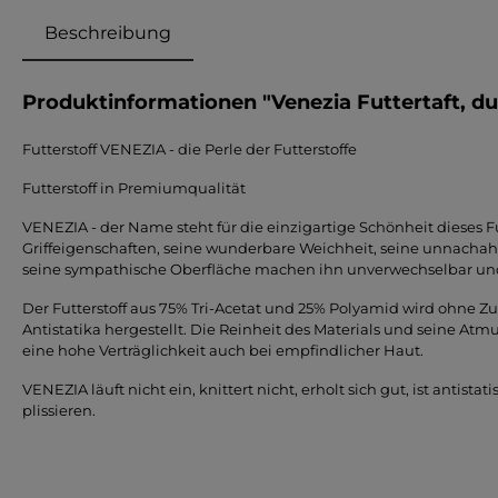
Beschreibung
Produktinformationen "Venezia Futtertaft, d
Futterstoff VENEZIA - die Perle der Futterstoffe
Futterstoff in Premiumqualität
VENEZIA - der Name steht für die einzigartige Schönheit dieses Fu
Griffeigenschaften, seine wunderbare Weichheit, seine unnach
seine sympathische Oberfläche machen ihn unverwechselbar und
Der Futterstoff aus 75% Tri-Acetat und 25% Polyamid wird ohne 
Antistatika hergestellt. Die Reinheit des Materials und seine Atm
eine hohe Verträglichkeit auch bei empfindlicher Haut.
VENEZIA läuft nicht ein, knittert nicht, erholt sich gut, ist antista
plissieren.