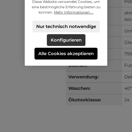
Material:
Po
Diese Website verwendet Cookies, um
eine bestmögliche Erfahrung bieten zu
können.
Mehr Informationen ...
Merkmale:
atm
lei
Nur technisch notwendige
Motiv:
Uni
Konfigurieren
Oberfläche:
Gla
Alle Cookies akzeptieren
Qualität:
75%
Stoffart:
Fut
Verwendung:
Dek
Waschen:
40
Ökotexklasse:
Ja