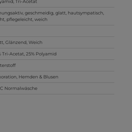
lyamid
, Tri-Acetat
ungsaktiv
, geschmeidig
, glatt
, hautsympatisch
,
cht
, pflegeleicht
, weich
tt
, Glänzend
, Weich
 Tri-Acetat, 25% Polyamid
terstoff
oration
, Hemden & Blusen
°C Normalwäsche