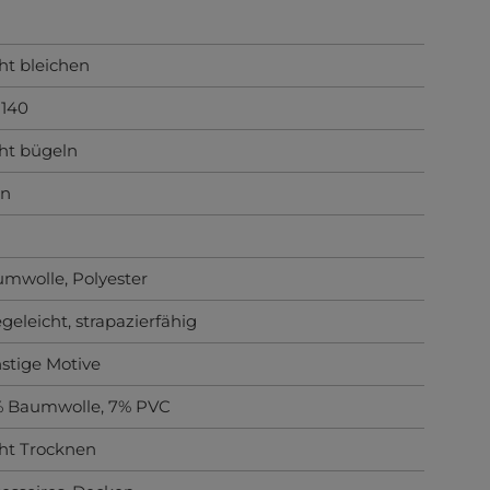
ht bleichen
-140
ht bügeln
ün
umwolle
, Polyester
egeleicht
, strapazierfähig
stige Motive
 Baumwolle, 7% PVC
ht Trocknen