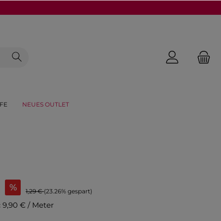
FE
NEUES OUTLET
€
%
1,29 €
(23.26% gespart)
:
9,90 € / Meter