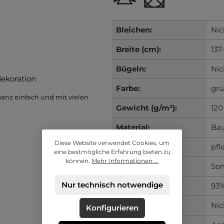
Bleichen:
Nic
Breite (cm):
137
Bügeln:
Nic
dekoration
Farbe:
gr
ganz einfach und mit vielen
Gewicht (g/m²):
120
Material:
Ba
Diese Website verwendet Cookies, um
Merkmale:
pfl
eine bestmögliche Erfahrung bieten zu
können.
Mehr Informationen ...
Motiv:
Son
Nur technisch notwendige
Qualität:
93%
Trocknen:
Nic
Konfigurieren