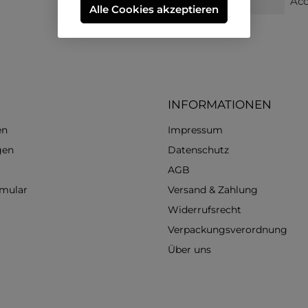
Verwendung:
Acc
Alle Cookies akzeptieren
INFORMATIONEN
en
Impressum
gen
Datenschutz
AGB
rmular
Versand & Zahlung
Widerrufsrecht
Verpackungsverordnung
Über uns