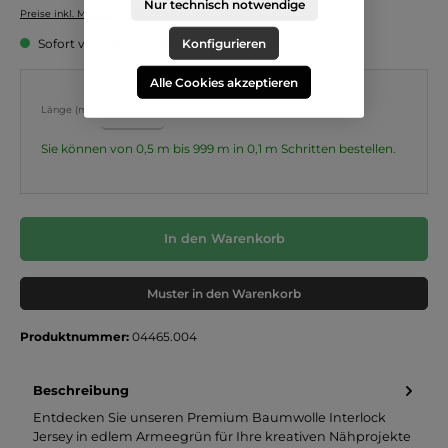
Nur technisch notwendige
Preise inkl. MwSt. zzgl. Versandkosten
Konfigurieren
Sofort verfügbar, Lieferzeit: 3-5 Tage
Alle Cookies akzeptieren
Länge (m):
Sie können von 0,5 m bis 999 m in
0,1
m Schritten bestellen.
In den Warenkorb
Muster in den Warenkorb
Produktnummer:
04465.004
Beschreibung
Entdecken Sie unseren Premium Baumwolle Interlock
Jersey in edlem Armeegrün für Ihre kreativen Nähprojekte