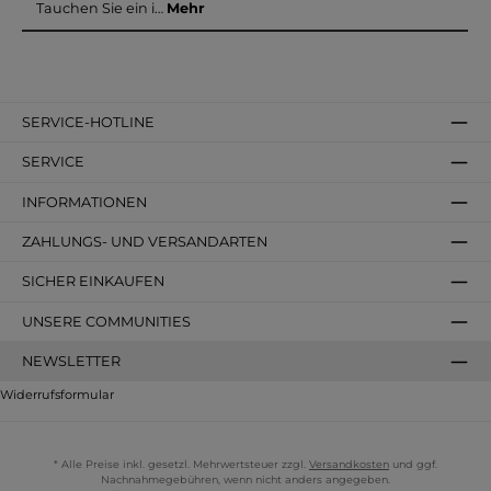
Tauchen Sie ein i…
Mehr
SERVICE-HOTLINE
SERVICE
INFORMATIONEN
ZAHLUNGS- UND VERSANDARTEN
SICHER EINKAUFEN
UNSERE COMMUNITIES
NEWSLETTER
Widerrufsformular
* Alle Preise inkl. gesetzl. Mehrwertsteuer zzgl.
Versandkosten
und ggf.
Nachnahmegebühren, wenn nicht anders angegeben.