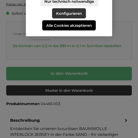
Nur technisch notwendige
Preise inkl. MwSt. zzgl. Versandkosten
Konfigurieren
Sofort verfügbar, Lieferzeit: 3-5 Tage
Alle Cookies akzeptieren
Länge (m):
Sie können von 0,5 m bis 999 m in
0,1
m Schritten bestellen.
In den Warenkorb
Muster in den Warenkorb
Produktnummer:
04465.003
Beschreibung
Entdecken Sie unseren luxuriösen BAUMWOLLE
INTERLOCK JERSEY in der Farbe SAND – Ihr vielseitiger