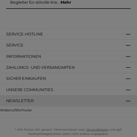
Begleiter für stilvolle Kre…
Mehr
SERVICE-HOTLINE
SERVICE
INFORMATIONEN
ZAHLUNGS- UND VERSANDARTEN
SICHER EINKAUFEN
UNSERE COMMUNITIES
NEWSLETTER
Widerrufsformular
* Alle Preise inkl. gesetzl. Mehrwertsteuer zzgl.
Versandkosten
und ggf.
Nachnahmegebühren, wenn nicht anders angegeben.