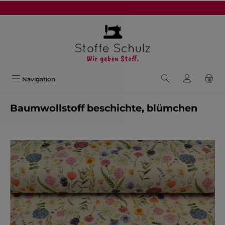
alt springen
Navigation
Baumwollstoff beschichte, blümchen
Bildergalerie überspringen