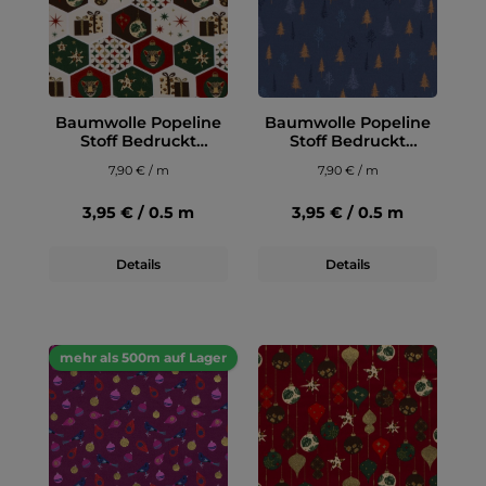
Baumwolle Popeline
Baumwolle Popeline
Stoff Bedruckt
Stoff Bedruckt
Weihnachten,
Weihnachtsbäume,
7,90 € / m
7,90 € / m
wollweiß
indigoblau
3,95 € / 0.5 m
3,95 € / 0.5 m
Details
Details
mehr als 500m auf Lager