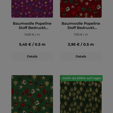
Baumwolle Popeline
Baumwolle Popeline
Stoff Bedruckt
Stoff Bedruckt
Weihnachtskugeln,
Weihnachtskugeln,
10,90 € / m
7,90 € / m
bordeauxrot
dunkelrot
5,45 € / 0.5 m
3,95 € / 0.5 m
Details
Details
mehr als 500m auf Lager