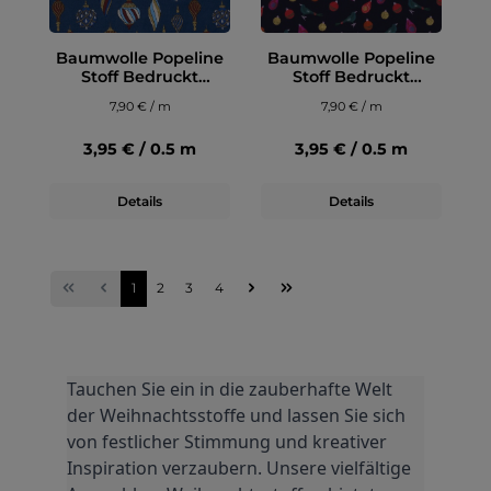
Baumwolle Popeline
Baumwolle Popeline
Stoff Bedruckt
Stoff Bedruckt
Weihnachtskugeln,
Weihnachtskugeln,
7,90 € / m
7,90 € / m
marine
marine
3,95 € / 0.5 m
3,95 € / 0.5 m
Details
Details
1
2
3
4
Tauchen Sie ein in die zauberhafte Welt 
der Weihnachtsstoffe und lassen Sie sich 
von festlicher Stimmung und kreativer 
Inspiration verzaubern. Unsere vielfältige 