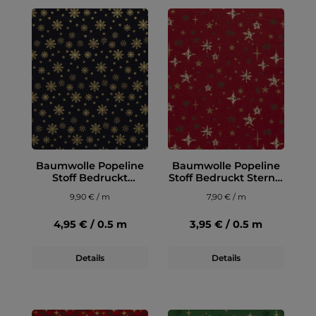
Baumwolle Popeline
Baumwolle Popeline
Stoff Bedruckt
Stoff Bedruckt Sterne,
Schneeflocken,
dunkelrot
9,90 € / m
7,90 € / m
marine
4,95 € / 0.5 m
3,95 € / 0.5 m
Details
Details