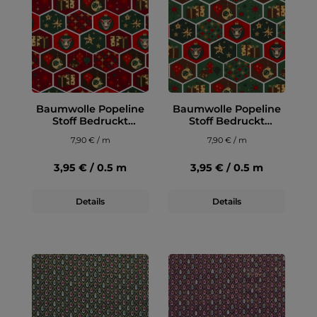
Baumwolle Popeline
Baumwolle Popeline
Stoff Bedruckt
Stoff Bedruckt
Weihnachten,
Weihnachten, grün
7,90 € / m
7,90 € / m
dunkelrot
3,95 € / 0.5 m
3,95 € / 0.5 m
Details
Details