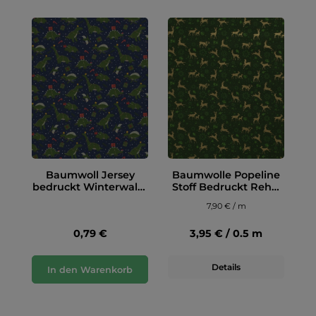
Baumwoll Jersey
Baumwolle Popeline
bedruckt Winterwald,
Stoff Bedruckt Rehe,
marine
dunkelgrün
7,90 € / m
0,79 €
3,95 € / 0.5 m
Details
In den Warenkorb