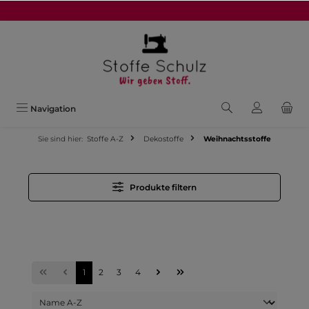
alt springen
Navigation
Sie sind hier:
Stoffe A-Z
Dekostoffe
Weihnachtsstoffe
Produkte filtern
1
2
3
4