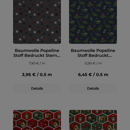
Baumwolle Popeline
Baumwolle Popeline
Stoff Bedruckt Sterne,
Stoff Bedruckt
mint
Weihnachten
7,90 € / m
12,90 € / m
Dinosaurier, marine
3,95 € / 0.5 m
6,45 € / 0.5 m
Details
Details