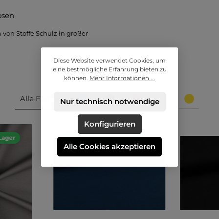
osen
on Stoffe Schulz in großer
Diese Website verwendet Cookies, um
eine bestmögliche Erfahrung bieten zu
können.
Mehr Informationen ...
Alle Farben
Nur technisch notwendige
Konfigurieren
Lager
mehr als 500m auf Lager
Alle Cookies akzeptieren