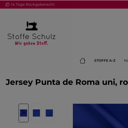
14 Tage Rückgaberecht
springen
Zur Hauptnavigation springen
STOFFE A-Z
N
Jersey Punta de Roma uni, ro
Bildergalerie überspringen