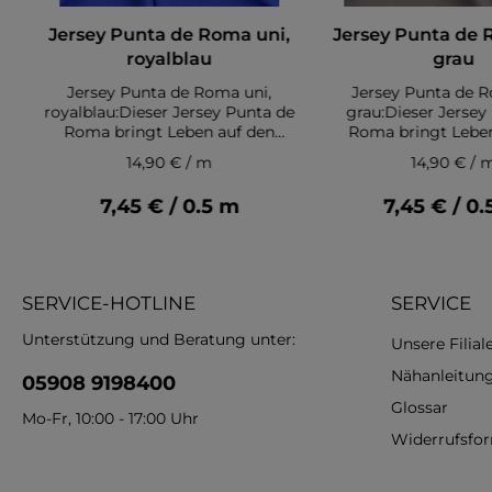
,
Jersey Punta de Roma uni,
Jersey Punta de 
royalblau
grau
Jersey Punta de Roma uni,
Jersey Punta de R
royalblau:Dieser Jersey Punta de
grau:Dieser Jersey
Roma bringt Leben auf den
Roma bringt Leben
Nähtisch. Der Jersey Stoff ist
Nähtisch. Der Jersey
14,90 € / m
14,90 € / 
angenehm weich und
angenehm weic
elastisch.Ein Klassiker bei
elastisch.Ein Klas
7,45 € / 0.5 m
7,45 € / 0
deutschen Näherinnen:Jersey
deutschen Näherinn
Punta de Roma mit Elasthan
Punta de Roma mit
u
AnteilWeich und angenehm zu
AnteilWeich und a
tragenIdealer Stoff für
tragenIdealer St
y
NähanfängerBaumwoll Jersey
NähanfängerBaumwo
SERVICE-HOTLINE
SERVICE
wirkt sportlichMatte
wirkt sportlic
OptikElastisch und
OptikElastisc
Unterstützung und Beratung unter:
Unsere Filial
l
atmungsaktiver Jersey StoffToll
atmungsaktiver Jerse
für Babykleidung und
für Babykleidu
Nähanleitun
05908 9198400
KinderkleidungEbenso für
KinderkleidungEb
Glossar
Kinder- und
Kinder- un
Mo-Fr, 10:00 - 17:00 Uhr
BabydeckenBaumwollstoff
BabydeckenBaumw
Widerrufsfo
r
Jersey für legere KleidungToller
Jersey für legere Kle
Stoff für T-shirts, Leggings,
Stoff für T-shirts,
a
MützenJersey Punta de Roma
MützenJersey Punt