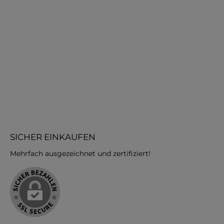
für Mützen, Pullis und
für Mützen, Pull
SporthosenIn unserem
SporthosenIn u
.
Familienunternehmen kaufen.
Familienunternehm
Jersey Punta de Roma von
Jersey Punta de 
l.
Stoffe Schulz in großer Auswahl.
Stoffe Schulz in gro
y
Schnelle Lieferzeiten für Jersey
Schnelle Lieferzeiten
Punta de Roma Stoffe.
Punta de Roma S
SICHER EINKAUFEN
Mehrfach ausgezeichnet und zertifiziert!