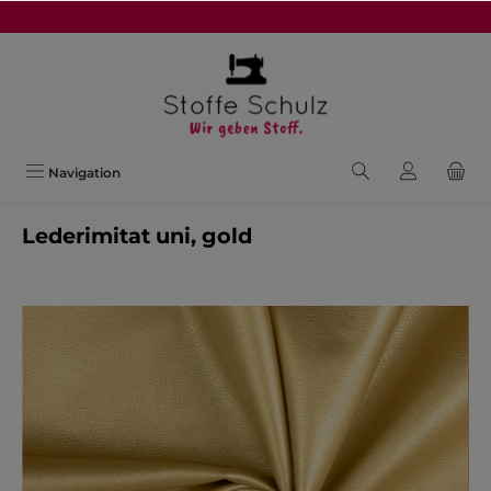
alt springen
Navigation
Lederimitat uni, gold
Bildergalerie überspringen