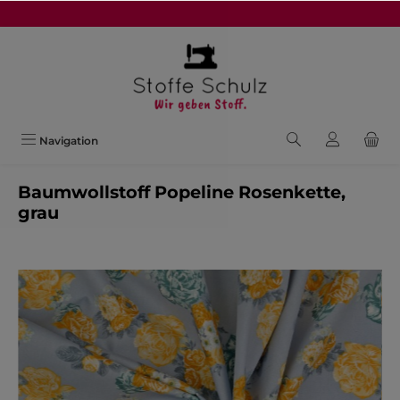
alt springen
Navigation
Baumwollstoff Popeline Rosenkette,
grau
Bildergalerie überspringen