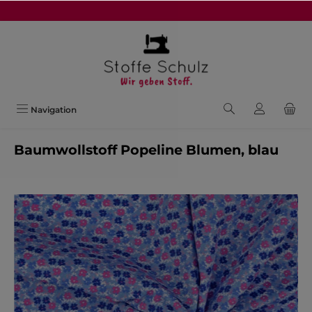
alt springen
Navigation
Baumwollstoff Popeline Blumen, blau
Bildergalerie überspringen