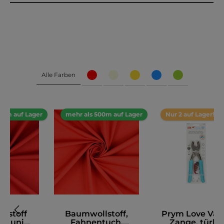
Alle Farben
00m auf Lager
mehr als 500m auf Lager
Nur 2 auf Lager!
lstoff
Baumwollstoff,
Prym Love Vari
e, uni
Fahnentuch,
Zange, türkis