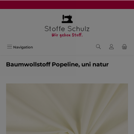
alt springen
Navigation
Baumwollstoff Popeline, uni natur
Bildergalerie überspringen