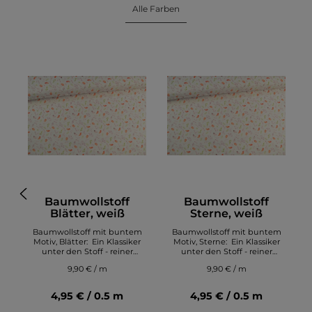
Alle Farben
Baumwollstoff
Baumwollstoff
Blätter, weiß
Sterne, weiß
m
Baumwollstoff mit buntem
Baumwollstoff mit buntem
Motiv, Blätter: Ein Klassiker
Motiv, Sterne: Ein Klassiker
unter den Stoff - reiner
unter den Stoff - reiner
Baumwollstoff mit schönem,
Baumwollstoff mit schönem,
9,90 € / m
9,90 € / m
fröhlichem Kindermotiv.
fröhlichem Kindermotiv.
n
Aufgrund von 100%
Aufgrund von 100%
Baumwolle ist dieser
Baumwolle ist dieser
4,95 € / 0.5 m
4,95 € / 0.5 m
Baumwoll Stoff ideal für
Baumwoll Stoff ideal für
Bettwäsche, aber auch
Bettwäsche, aber auch