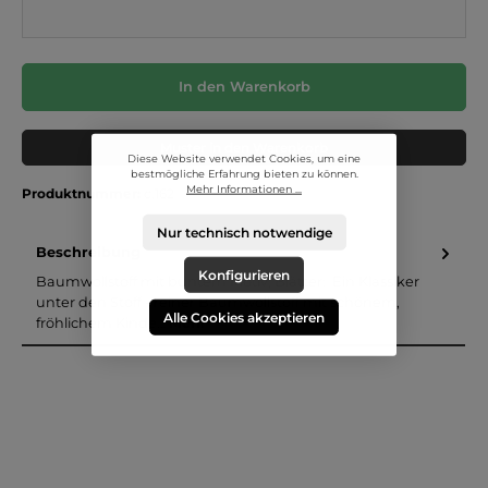
In den Warenkorb
Muster in den Warenkorb
Diese Website verwendet Cookies, um eine
bestmögliche Erfahrung bieten zu können.
Mehr Informationen ...
Produktnummer:
c.162
Nur technisch notwendige
Beschreibung
Konfigurieren
Baumwollstoff mit buntem Motiv, Blätter: Ein Klassiker
unter den Stoff - reiner Baumwollstoff mit schönem,
Alle Cookies akzeptieren
fröhlichem Kinde…
Mehr