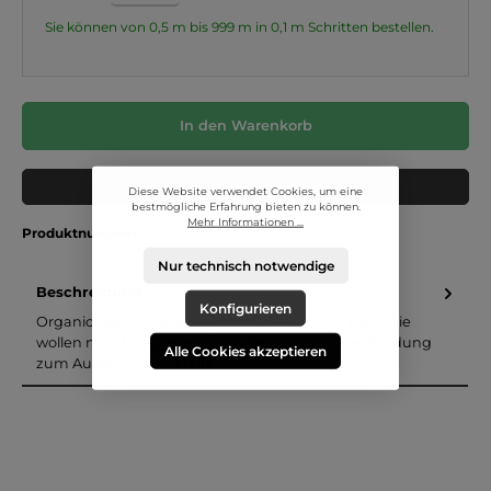
Sie können von 0,5 m bis 999 m in
0,1
m Schritten bestellen.
In den Warenkorb
Muster in den Warenkorb
Diese Website verwendet Cookies, um eine
bestmögliche Erfahrung bieten zu können.
Mehr Informationen ...
Produktnummer:
204.192.0002
Nur technisch notwendige
Beschreibung
Konfigurieren
Organic Baumwoll Jersey mit Wolkendruck, blau: Sie
wollen nachhaltig leben und dies auch in Ihrer Kleidung
Alle Cookies akzeptieren
zum Ausdruck bri…
Mehr