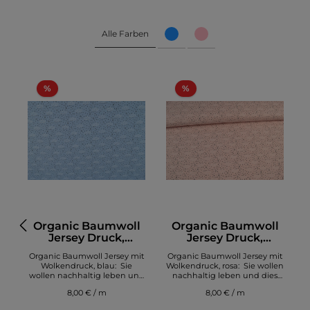
Alle Farben
%
%
l
Organic Baumwoll
Organic Baumwoll
Jersey Druck,
Jersey Druck,
a
Regenwolken blau
Regenwolken rosa
it
Organic Baumwoll Jersey mit
Organic Baumwoll Jersey mit
O
en
Wolkendruck, blau: Sie
Wolkendruck, rosa: Sie wollen
s
wollen nachhaltig leben und
nachhaltig leben und dies
w
m
dies auch in Ihrer Kleidung
auch in Ihrer Kleidung zum
8,00 € / m
8,00 € / m
zum Ausdruck bringen. Dann
Ausdruck bringen. Dann
z
o
haben wir, die richtigen Bio
haben wir, die richtigen Bio