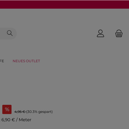
FE
NEUES OUTLET
%
4,95 €
(30.3% gespart)
:
6,90 € / Meter