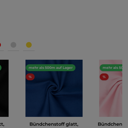
mehr als 500m auf Lager
mehr als 500m
%
%
t,
Bündchenstoff glatt,
Bündchenstof