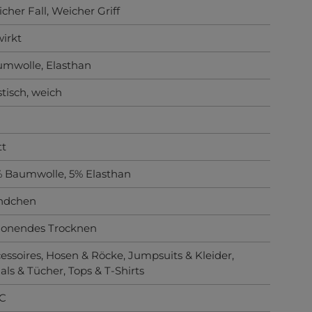
cher Fall
, Weicher Griff
irkt
umwolle
, Elasthan
stisch
, weich
tt
 Baumwolle, 5% Elasthan
ndchen
honendes Trocknen
essoires
, Hosen & Röcke
, Jumpsuits & Kleider
,
als & Tücher
, Tops & T-Shirts
°C