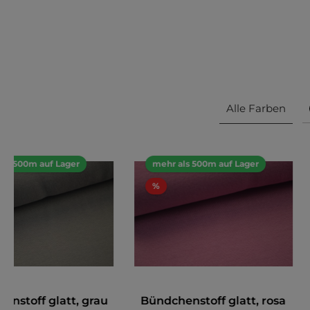
Alle Farben
als 500m auf Lager
mehr als 500m auf Lager
%
enstoff glatt, grau
Bündchenstoff glatt, rosa