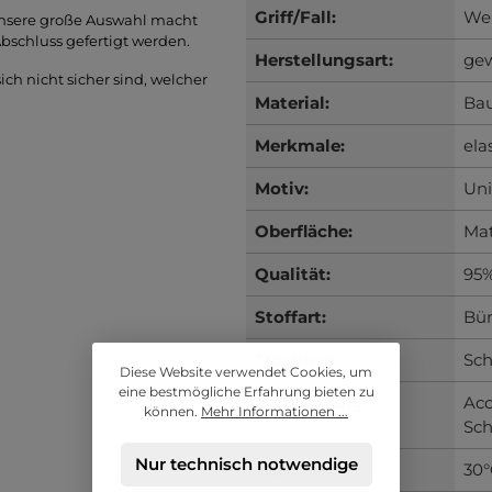
Griff/Fall:
Wei
 unsere große Auswahl macht
bschluss gefertigt werden.
Herstellungsart:
gew
ch nicht sicher sind, welcher
Material:
Ba
Merkmale:
ela
Motiv:
Uni
Oberfläche:
Ma
Qualität:
95%
Stoffart:
Bü
Trocknen:
Sc
Diese Website verwendet Cookies, um
eine bestmögliche Erfahrung bieten zu
Verwendung:
Acc
können.
Mehr Informationen ...
Sch
Nur technisch notwendige
Waschen:
30