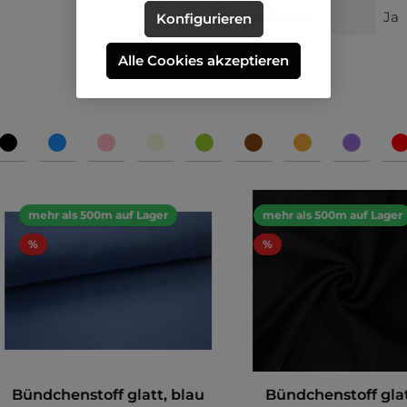
Ökotexklasse:
Ja
Konfigurieren
Alle Cookies akzeptieren
mehr als 500m auf Lager
mehr als 500m auf Lager
%
%
Bündchenstoff glatt, blau
Bündchenstoff glat