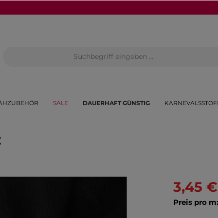
ÄHZUBEHÖR
SALE
DAUERHAFT GÜNSTIG
KARNEVALSSTOF
z
3,45 €
Preis pro m