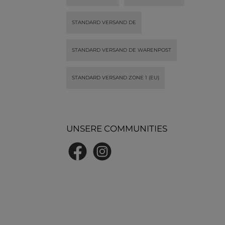
en mit
Stoffhosen als Abschluss
Stoffhosen a
hluss
gefertigt werden.
gefertig
raten
STANDARD VERSAND DE
ehmen
 nicht
sere
STANDARD VERSAND DE WARENPOST
ige für
STANDARD VERSAND ZONE 1 (EU)
UNSERE COMMUNITIES
Facebook
Instagram