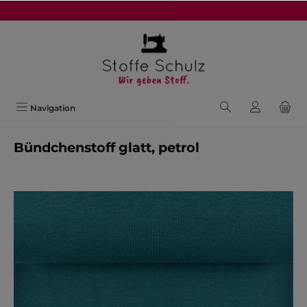
alt springen
Navigation
Bündchenstoff glatt, petrol
Bildergalerie überspringen