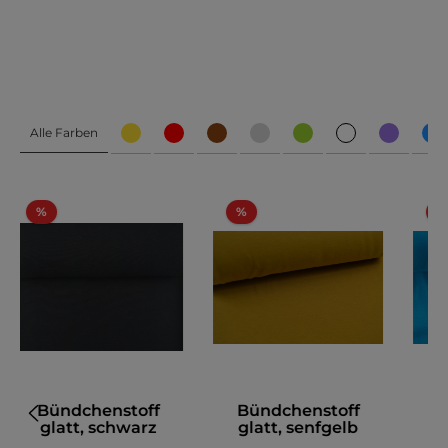
Alle Farben
%
%
%
Bündchenstoff
Bündchenstoff
B
glatt, schwarz
glatt, senfgelb