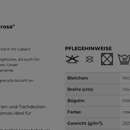
trosa"
PFLEGEHINWEISE
nd in Ihr Leben!
gstücke, als auch für
zen. Unser
ariante.
Bleichen:
Nic
egrenzte Anzahl an
Breite (cm):
145
Bügeln:
Mäß
dinen und Tischdecken
Farbe:
ros
nvas ideal für
Gewicht (g/m²):
252