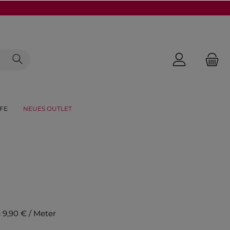
FE
NEUES OUTLET
€
:
9,90 € / Meter