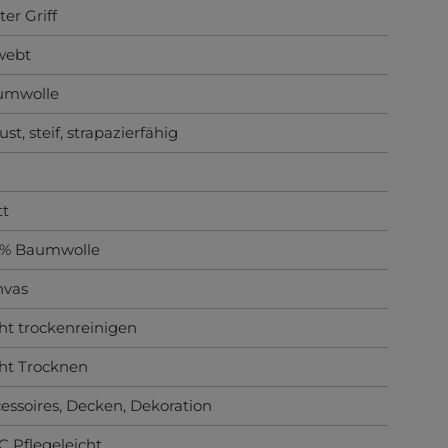
ter Griff
webt
umwolle
ust
, steif
, strapazierfähig
tt
0% Baumwolle
nvas
ht trockenreinigen
ht Trocknen
essoires
, Decken
, Dekoration
C Pflegeleicht