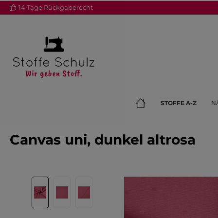
14 Tage Rückgaberecht
springen
Zur Hauptnavigation springen
STOFFE A-Z
N
Canvas uni, dunkel altrosa
Bildergalerie überspringen