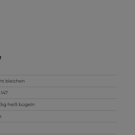
ht bleichen
-147
ig heiß bügeln
e