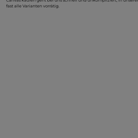
Canvas kaufen geht bei uns schnell und unkompliziert, In unser
fast alle Varianten vorrätig.