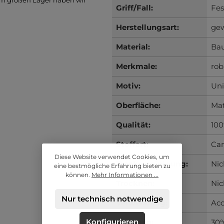
em großen Lager haben wir
Griff/Fall:
Fes
Herstellungsart:
ge
Material:
Ba
Merkmale:
rob
Motiv:
Uni
Oberfläche:
Ma
Qualität:
10
Stoffart:
Ca
Diese Website verwendet Cookies, um
Trockenreinigung:
Nic
eine bestmögliche Erfahrung bieten zu
können.
Mehr Informationen ...
Trocknen:
Nic
Nur technisch notwendige
Verwendung:
Acc
Konfigurieren
Waschen:
30°