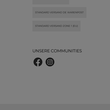
unkompliziert, In unserem
unkompliziert, In
e
großen Lager haben wir fast alle
großen Lager haben wi
Varianten vorrätig.
Varianten vorrä
STANDARD VERSAND DE WARENPOST
STANDARD VERSAND ZONE 1 (EU)
UNSERE COMMUNITIES
Facebook
Instagram