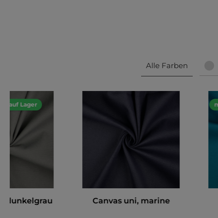
Alle Farben
0m auf Lager
m
i, dunkelgrau
Canvas uni, marine