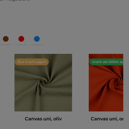
Nur 4 auf Lager!
mehr als 500m auf L
Canvas uni, oliv
Canvas uni, ora