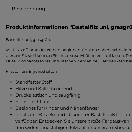
Beschreibung
Produktinformationen "Bastelfilz uni, grasgr
Bastelfilz uni, grasgrün:
Mit Filzstoff kann das Nähen beginnen. Egal ob nähen, schneiden
diesem Filzstoff können Sie Ihrer Kreativität freien Lauf lassen. P
Hüte, Wohnaccessoires und Taschen werden bei Beschenkten b
Filzstoff uni Eigenschaften:
Standfester Stoff
Hitze und Kälte isolierend
Druckelastisch und saugfähig
Franst nicht aus
Geeignet für Kinder und Nähanfänger
Ideal zum Basteln und DekorierenBastelspaß für Jun
verfügbar. Entdecken Sie unsere große Farbauswahl a
den widerstandsfähigen Filzstoff in unserem Shop al