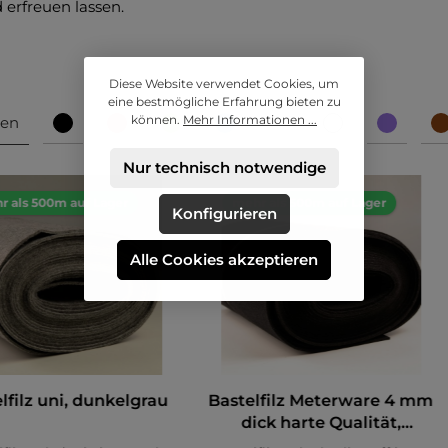
 erfreuen lassen.
Diese Website verwendet Cookies, um
eine bestmögliche Erfahrung bieten zu
können.
Mehr Informationen ...
ben
Nur technisch notwendige
r als 500m auf Lager
mehr als 500m auf Lager
Konfigurieren
Alle Cookies akzeptieren
lfilz uni, dunkelgrau
Bastelfilz Meterware 4 mm
dick harte Qualität,
schwarz