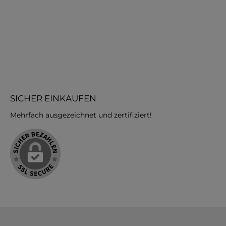
vom schnellen
bestellen und vom schnellen
beste
uen lassen.
Versand erfreuen lassen.
Ver
SICHER EINKAUFEN
Mehrfach ausgezeichnet und zertifiziert!