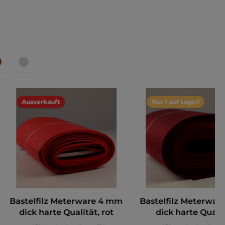
Ausverkauft
Nur 1 auf Lager!
Bastelfilz Meterware 4 mm
Bastelfilz Meterwa
dick harte Qualität, rot
dick harte Qualit
bordeaux