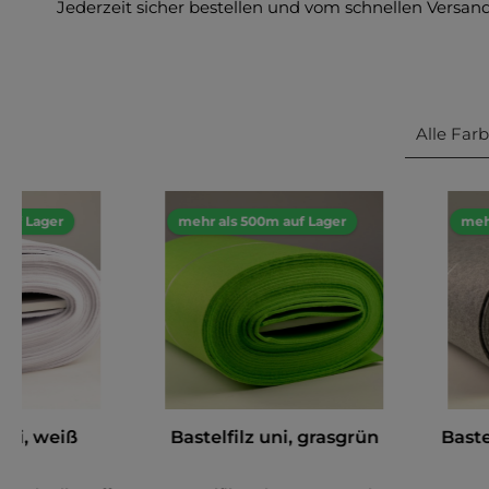
Jederzeit sicher bestellen und vom schnellen Versand
Alle Far
auf Lager
mehr als 500m auf Lager
meh
 uni, weiß
Bastelfilz uni, grasgrün
Baste