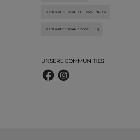
bestellen und vom schnellen
bestellen und vom sch
Versand erfreuen lassen.
Versand erfreuen las
STANDARD VERSAND DE WARENPOST
STANDARD VERSAND ZONE 1 (EU)
UNSERE COMMUNITIES
Facebook
Instagram