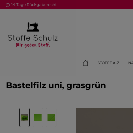
14 Tage Rückgaberecht
springen
Zur Hauptnavigation springen
STOFFE A-Z
N
Bastelfilz uni, grasgrün
Bildergalerie überspringen