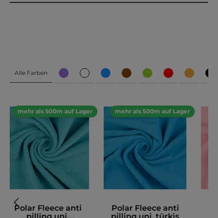
Alle Farben
mehr als 500m auf Lager
mehr als 500m auf Lager
Polar Fleece anti
Polar Fleece anti
Po
pilling uni,
pilling uni, türkis
p