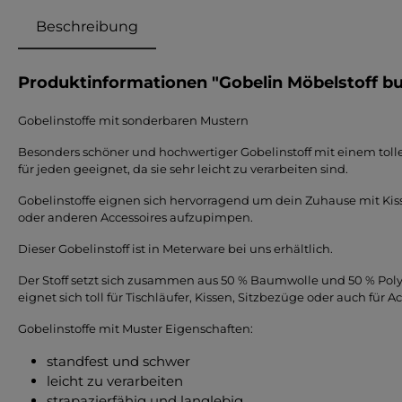
Beschreibung
Produktinformationen "Gobelin Möbelstoff bu
Gobelinstoffe mit sonderbaren Mustern
Besonders schöner und hochwertiger Gobelinstoff mit einem tolle
für jeden geeignet, da sie sehr leicht zu verarbeiten sind.
Gobelinstoffe eignen sich hervorragend um dein
Zuhause mit K
i
oder anderen Accessoires aufzupimpen.
Dieser Gobelinstoff ist in Meterware bei uns erhältlich.
Der Stoff setzt sich zusammen aus 50 % Baumwolle und 50 % Polyes
eignet sich toll für Tischläufer, Kissen, Sitzbezüge oder auch für A
Gobelinstoffe mit Muster Eigenschaften:
standfest und schwer
leicht zu verarbeiten
strapazierfähig und langlebig