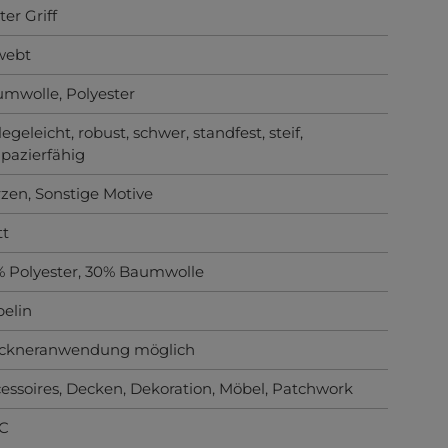
ter Griff
webt
umwolle
, Polyester
legeleicht
, robust
, schwer
, standfest
, steif
,
apazierfähig
rzen
, Sonstige Motive
tt
 Polyester, 30% Baumwolle
elin
ockneranwendung möglich
essoires
, Decken
, Dekoration
, Möbel
, Patchwork
°C