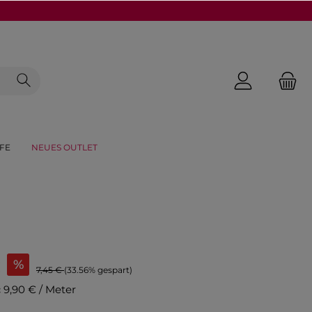
FE
NEUES OUTLET
€
%
7,45 €
(33.56% gespart)
:
9,90 € / Meter