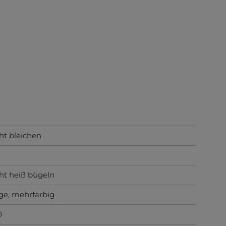
ht bleichen
ht heiß bügeln
ge
, mehrfarbig
0