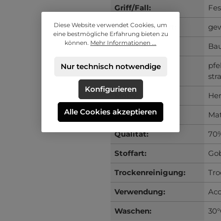
Griff/Fall:
Fes
Diese Website verwendet Cookies, um
Herstellungsart:
ge
eine bestmögliche Erfahrung bieten zu
können.
Mehr Informationen ...
Material:
Ba
Merkmale:
pfe
Nur technisch notwendige
str
Konfigurieren
Motiv:
He
Alle Cookies akzeptieren
Oberfläche:
Ma
Qualität:
70%
Stoffart:
Gob
Trockenreinigung:
Tr
Verwendung:
Acc
Waschen:
30