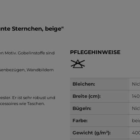
nte Sternchen, beige"
PFLEGEHINWEISE
n Motiv. Gobelinstoffe sind
ssenbezügen, Wandbildern
Bleichen:
Nic
Breite (cm):
140
ter. Er ist sehr robust und
ccessoires wie Taschen.
Bügeln:
Nic
Farbe:
bei
Gewicht (g/m²):
40