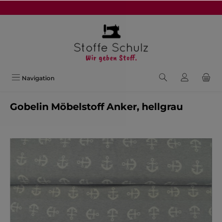
alt springen
Navigation
Gobelin Möbelstoff Anker, hellgrau
Bildergalerie überspringen