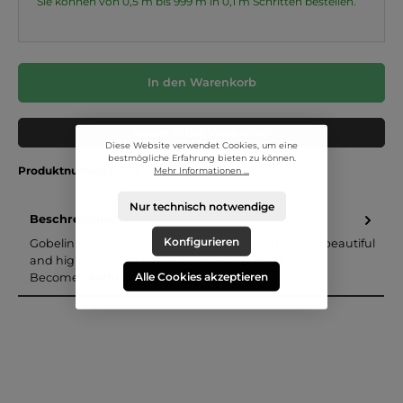
Sie können von 0,5 m bis 999 m in
0,1
m Schritten bestellen.
In den Warenkorb
Muster in den Warenkorb
Diese Website verwendet Cookies, um eine
bestmögliche Erfahrung bieten zu können.
Produktnummer:
2125.001
Mehr Informationen ...
Nur technisch notwendige
Beschreibung
Konfigurieren
Gobelin fabric with anchors, light grey: Particularly beautiful
and high-quality tapestry fabric with a great motif.
Alle Cookies akzeptieren
Become…
Mehr