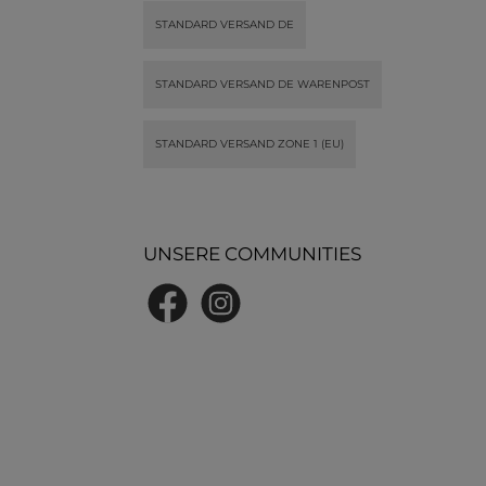
zeiten für
Schne
 Stoffe.
Baum
STANDARD VERSAND DE
STANDARD VERSAND DE WARENPOST
STANDARD VERSAND ZONE 1 (EU)
UNSERE COMMUNITIES
Facebook
Instagram