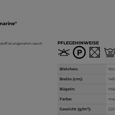
marine"
PFLEGEHINWEISE
ystoff ist angenehm weich
Bleichen:
Nic
Breite (cm):
148
Bügeln:
Mäß
Farbe:
ma
Gewicht (g/m²):
22