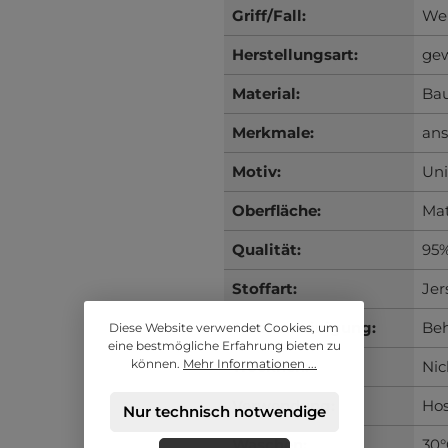
Griff/Fall:
Wei
Herstellungsart:
gew
Material:
Ba
Merkmale:
an
Motiv:
Uni
Oberfläche:
Ma
Qualität:
95%
Stoffart:
Jer
Trockenreinigung:
Beh
Diese Website verwendet Cookies, um
eine bestmögliche Erfahrung bieten zu
können.
Mehr Informationen ...
Trocknen:
Nic
Verwendung:
Hos
Nur technisch notwendige
Waschen:
30°