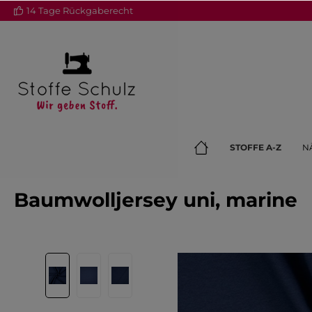
14 Tage Rückgaberecht
springen
Zur Hauptnavigation springen
STOFFE A-Z
N
Baumwolljersey uni, marine
Bildergalerie überspringen