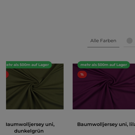
Alle Farben
mehr als 500m auf Lager
mehr als 500m auf Lager
%
%
Baumwolljersey uni,
Baumwolljersey uni, lil
dunkelgrün