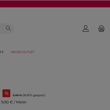
FE
NEUES OUTLET
€
%
5,95 €
(16.81% gespart)
:
9,90 € / Meter