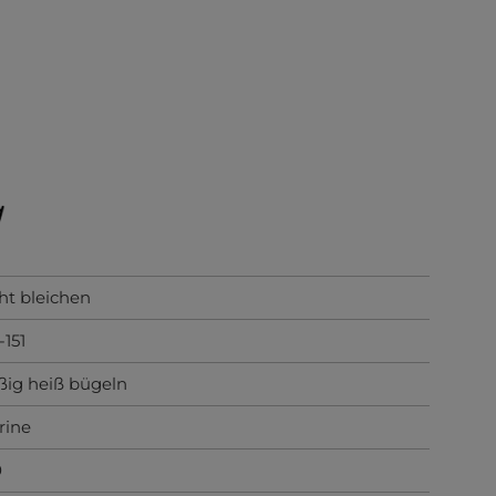
ht bleichen
-151
ig heiß bügeln
rine
0