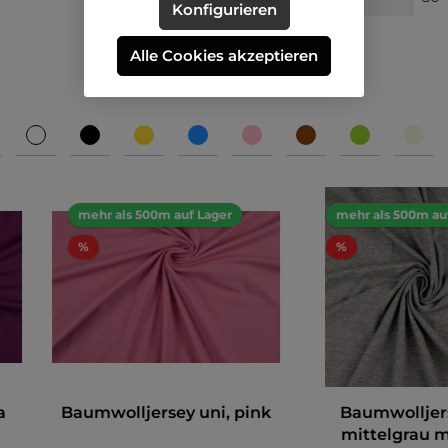
Konfigurieren
Alle Cookies akzeptieren
mehr als 500m auf Lager
mehr als 500m au
%
%
a
Baumwolljersey uni, pink
Baumwolljers
mittelgrau 