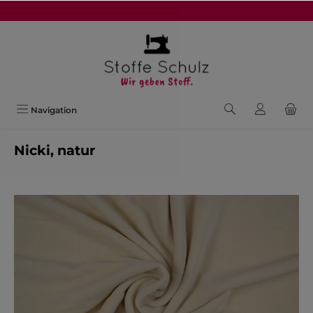
alt springen
Navigation
Nicki, natur
Bildergalerie überspringen