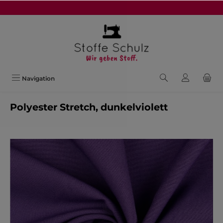
alt springen
Navigation
Polyester Stretch, dunkelviolett
Bildergalerie überspringen