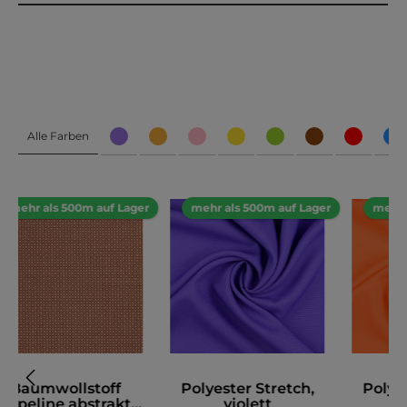
Alle Farben
mehr als 500m auf Lager
mehr als 500m auf Lager
mehr 
Baumwollstoff
Polyester Stretch,
Polyes
Popeline abstrakt,
violett