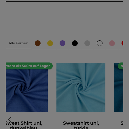
Alle Farben
mehr als 500m auf Lager
mehr
Sweat Shirt uni,
Sweatshirt uni,
Swe
dunkelblau
türkis