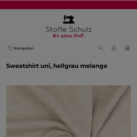
alt springen
Navigation
Sweatshirt uni, hellgrau melange
Bildergalerie überspringen