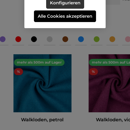
Konfigurieren
Alle Cookies akzeptieren
mehr als 500m auf Lager
mehr als 500m auf L
%
%
Walkloden, petrol
Walkloden, vio