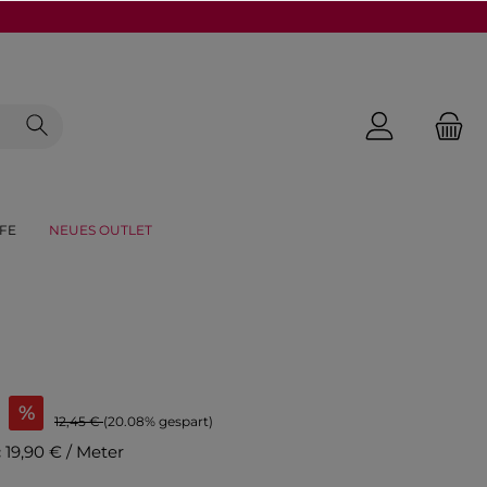
FE
NEUES OUTLET
%
12,45 €
(20.08% gespart)
:
19,90 € / Meter