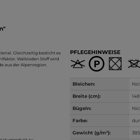
n"
PFLEGEHINWEISE
erial. Gleichzeitig besticht es
faktor. Walkloden Stoff wird
de aus der Alpenregion.
Bleichen:
Nic
Breite (cm):
148
Bügeln:
Nic
Farbe:
du
Gewicht (g/m²):
385
 Naturprodukt zu