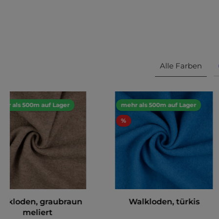
Alle Farben
ehr als 500m auf Lager
mehr als 500m auf Lager
%
alkloden, graubraun
Walkloden, türkis
meliert