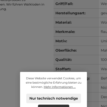
Griff/Fall:
Wei
ben. Wir führen Walkloden in
rung.
Herstellungsart:
gew
Material:
Wol
Merkmale:
fla
Motiv:
Uni
Oberfläche:
Ma
Qualität:
100
Stoffart:
Wa
Trockenreinigung:
Beh
Diese Website verwendet Cookies, um
eine bestmögliche Erfahrung bieten zu
können.
Mehr Informationen ...
Trocknen:
Nic
Verwendung:
De
Nur technisch notwendige
Waschen:
Nic