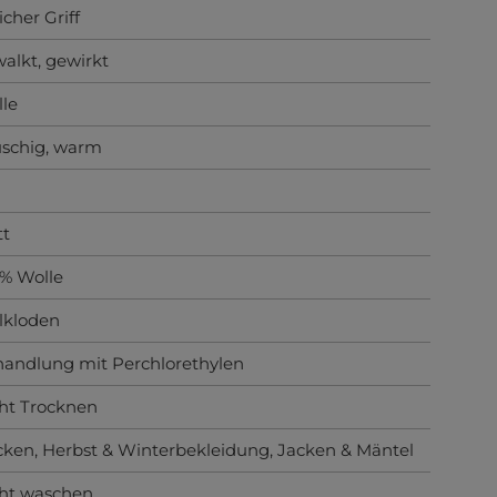
cher Griff
alkt
, gewirkt
le
uschig
, warm
tt
% Wolle
lkloden
andlung mit Perchlorethylen
ht Trocknen
cken
, Herbst & Winterbekleidung
, Jacken & Mäntel
ht waschen