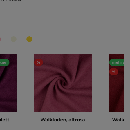
ager
%
mehr als 
%
lett
Walkloden, altrosa
Walklo