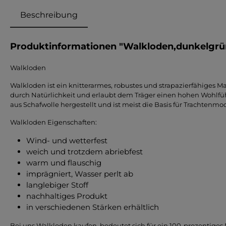
Beschreibung
Produktinformationen "Walkloden,dunkelgrü
Walkloden
Walkloden ist ein knitterarmes, robustes und strapazierfähiges Mat
durch Natürlichkeit und erlaubt dem Träger einen hohen Wohlfühl
aus Schafwolle hergestellt und ist meist die Basis für Trachtenmo
Walkloden Eigenschaften:
Wind- und wetterfest
weich und trotzdem abriebfest
warm und flauschig
imprägniert, Wasser perlt ab
langlebiger Stoff
nachhaltiges Produkt
in verschiedenen Stärken erhältlich
Bei uns Walkloden kaufen, bedeutet sich für ein 100-prozentiges