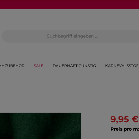
ÄHZUBEHÖR
SALE
DAUERHAFT GÜNSTIG
KARNEVALSSTOF
9,95 €
Preis pro m