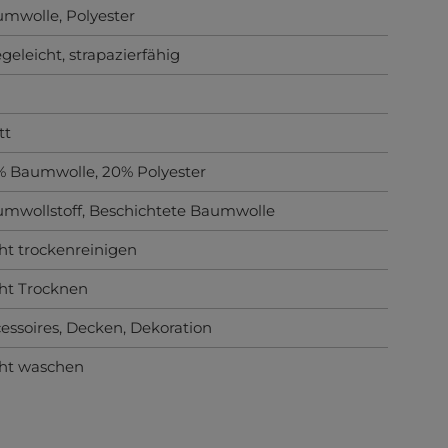
umwolle
, Polyester
egeleicht
, strapazierfähig
tt
 Baumwolle, 20% Polyester
mwollstoff
, Beschichtete Baumwolle
ht trockenreinigen
ht Trocknen
essoires
, Decken
, Dekoration
ht waschen