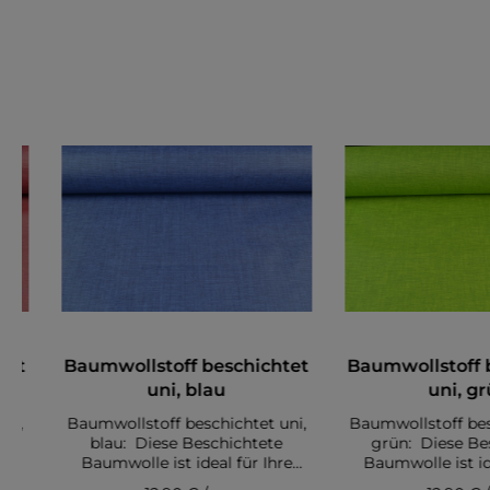
tet
Baumwollstoff beschichtet
Baumwollstoff 
uni, blau
uni, g
ni,
Baumwollstoff beschichtet uni,
Baumwollstoff bes
ete
blau: Diese Beschichtete
grün: Diese Be
re
Baumwolle ist ideal für Ihre
Baumwolle ist id
oder
nächste Tischdecke, Tasche oder
nächste Tischdecke