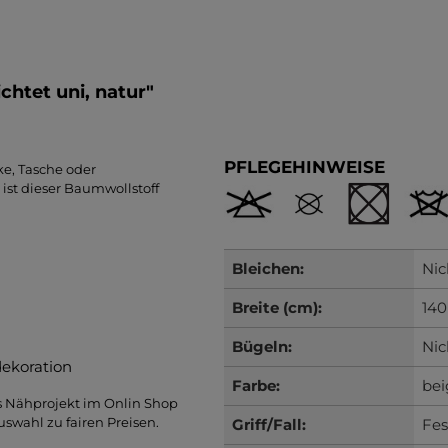
htet uni, natur"
PFLEGEHINWEISE
ke, Tasche oder
ist dieser Baumwollstoff
Bleichen:
Nic
Breite (cm):
140
Bügeln:
Nic
dekoration
Farbe:
bei
s Nähprojekt im Onlin Shop
uswahl zu fairen Preisen.
Griff/Fall:
Fes