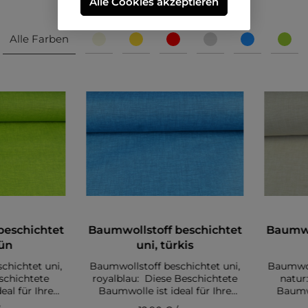
Alle Cookies akzeptieren
Alle Farben
beschichtet
Baumwollstoff beschichtet
Baumwo
rün
uni, türkis
chichtet uni,
Baumwollstoff beschichtet uni,
Baumwoll
schichtete
royalblau: Diese Beschichtete
natur
eal für Ihre
Baumwolle ist ideal für Ihre
Baumwo
, Tasche oder
nächste Tischdecke, Tasche oder
nächste 